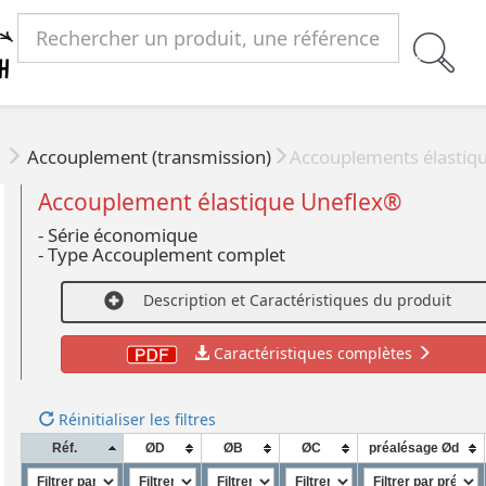
e
Accouplement (transmission)
Accouplements élastiq
Accouplement élastique Uneflex®
- Série économique
- Type Accouplement complet
Description et Caractéristiques du produit
Caractéristiques complètes
Réinitialiser les filtres
Réf.
ØD
ØB
ØC
préalésage Ød