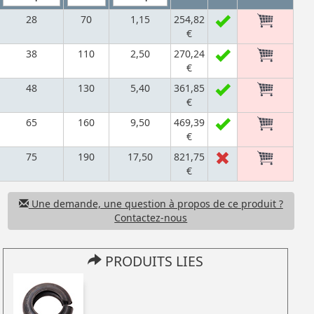
28
70
1,15
254,82
€
38
110
2,50
270,24
€
48
130
5,40
361,85
€
65
160
9,50
469,39
€
75
190
17,50
821,75
€
Une demande, une question à propos de ce produit ?
Contactez-nous
PRODUITS LIES