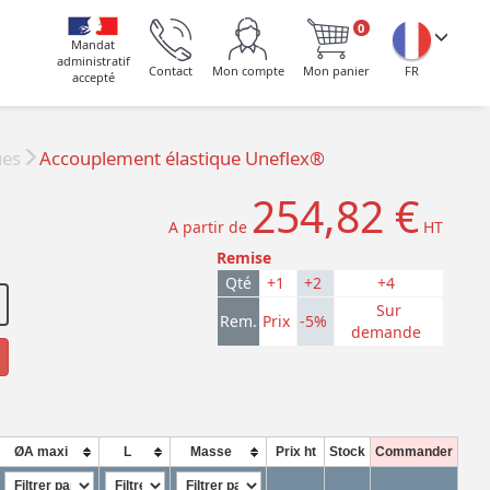
0
Mandat
administratif
Contact
Mon compte
Mon panier
FR
accepté
ues
Accouplement élastique Uneflex®
254,82 €
A partir de
HT
Remise
Qté
+1
+2
+4
Sur
Rem.
Prix
-5%
demande
ØA maxi
L
Masse
Prix ht
Stock
Commander