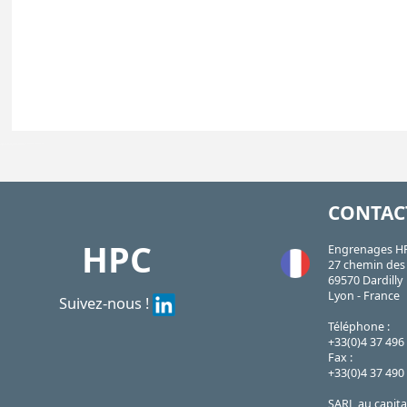
| UFX16-210R| UFX2-203R| UFX40-214R| UFX6-206R| UFX63-218R
UFX
https://shop.hpceurope.com/pdf/frPDFauto/UFX.pdf
CONTAC
HPC
Engrenages H
27 chemin des 
69570 Dardilly
Lyon - France
Suivez-nous !
Téléphone :
+33(0)4 37 496
Fax :
+33(0)4 37 490
SARL au capita