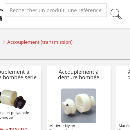
e
Accouplement (transmission)
ouplement à
Accouplement à
e bombée série
denture bombée
éco.
Bowex®
cier et polyamide
nomique
Matière : Nylon
Matièr
19,53 €
tir de
HT