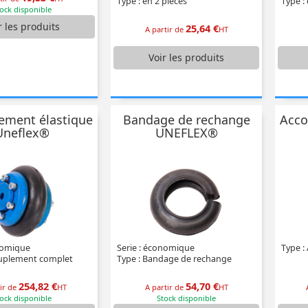
Type : en 2 pièces
Type : 
ock disponible
r
les produits
25,64 €
A partir de
HT
Voir
les produits
ement élastique
Bandage de rechange
Acco
Uneflex®
UNEFLEX®
nomique
Serie : économique
Type :
ouplement complet
Type : Bandage de rechange
254,82 €
54,70 €
ir de
HT
A partir de
HT
ock disponible
Stock disponible