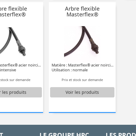
re flexible
Arbre flexible
sterflex®
Masterflex®
Matière : Masterflex® acier noirci gaine PVC
Matière : Masterflex® acier noirci gaine PVC
 intensive
Utilisation : normale
t stock sur demande
Prix et stock sur demande
r
les produits
Voir
les produits
T
LE GROUPE HPC
LES PROD