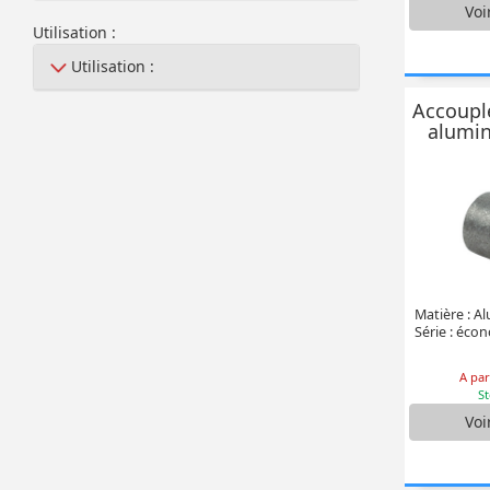
Voi
Utilisation :
Utilisation :
Accoupl
alumin
Matière : A
Série : éco
A par
St
Voi