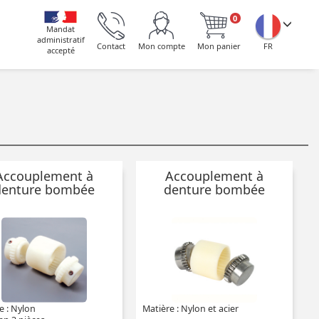
0
Mandat
administratif
Contact
Mon compte
Mon panier
FR
accepté
Accouplement à
Accouplement à
denture bombée
denture bombée
Bowex®
Bowex®
e : Nylon
Matière : Nylon et acier