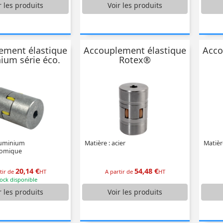
r
les produits
Voir
les produits
ement élastique
Accouplement élastique
Acco
ium série éco.
Rotex®
luminium
Matière : acier
Matièr
nomique
20,14 €
54,48 €
tir de
HT
A partir de
HT
ock disponible
r
les produits
Voir
les produits