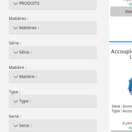
PRODUITS
St
Voi
Matières :
Matières :
Série :
Accoupl
Série :
Matière :
Matière :
Type :
Type :
Série : éco
Type : Acc
Serie :
A part
Serie :
St