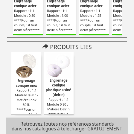
Engrenage
Engrenage
Engrenage
Engrenage
conique acier
conique acier
conique acier
conique acie
Rapport : 1:1
Rapport : 1:1
Rapport : 1:1
Rapport : 1:1
Module : 0,80
Module : 1,00
Module : 1,25
Module : 1,5
****Pour un
****Pour un
****Pour un
****Pour un
couple, : il faut
couple, : il faut
couple, : il faut
couple, : il fa
deux pièces****
deux pièces****
deux pièces****
deux pièces*
PRODUITS LIES
Engrenage
Engrenage
conique
conique inox
plastique usiné
Rapport : 1:1
(delrin)
Module 0,80 : -
Rapport : 1:1
Matière Inox
Module 0,80 : -
304L
Matière Delrin
****Pour un
****Pour un
couple, il faut
couple, il faut
deux pièces****
Retrouvez toutes nos références standards
deux pièces****
dans nos catalogues à télécharger GRATUITEMENT