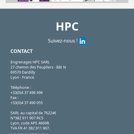
https://shop.hpceurope.com/pdf/frPDFauto/B.pdf
HPC
Suivez-nous !
CONTACT
Engrenages HPC SARL
27 chemin des Peupliers - Bât N
69570 Dardilly
Lyon - France
Téléphone :
+33(0)4 37 496 496
Fax :
+33(0)4 37 490 055
SARL au capital de 76224€
N°382 911 907 RCS
Lyon, code APE 4669B
TVA FR 41 382 911 907.