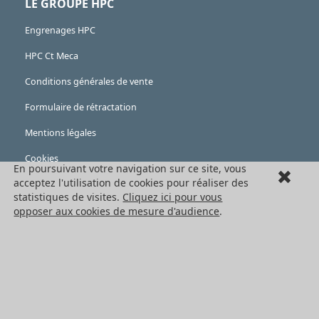
LE GROUPE HPC
Engrenages HPC
HPC Ct Meca
Conditions générales de vente
Formulaire de rétractation
Mentions légales
Cookies
En poursuivant votre navigation sur ce site, vous
LES PRODUITS
acceptez l'utilisation de cookies pour réaliser des
statistiques de visites.
Cliquez ici pour vous
Eléments mécaniques
opposer aux cookies de mesure d'audience
.
Transmission de puissance
Eléments de guidage
Engrenages standards
Engrenages de précision