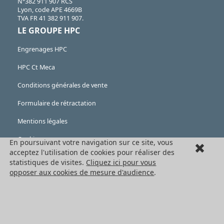
N°382 911 907 RCS
Lyon, code APE 4669B
TVA FR 41 382 911 907.
LE GROUPE HPC
Engrenages HPC
HPC Ct Meca
Conditions générales de vente
Formulaire de rétractation
Mentions légales
Cookies
En poursuivant votre navigation sur ce site, vous
acceptez l'utilisation de cookies pour réaliser des
LES PRODUITS
statistiques de visites.
Cliquez ici pour vous
opposer aux cookies de mesure d'audience
.
Eléments mécaniques
Transmission de puissance
Eléments de guidage