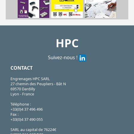
| ACL-APB-53
ACL
https://shop.hpceurope.com/pdf/frPDFauto/ACL-APB.pdf
HPC
Suivez-nous !
CONTACT
Engrenages HPC SARL
27 chemin des Peupliers - Bât N
69570 Dardilly
Lyon - France
Téléphone :
+33(0)4 37 496 496
Fax :
+33(0)4 37 490 055
SARL au capital de 76224€