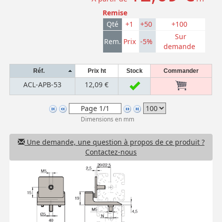
Remise
Qté
+1
+50
+100
Sur
Rem.
Prix
-5%
demande
Réf.
Prix ht
Stock
Commander
ACL-APB-53
12,09 €
Dimensions en mm
Une demande, une question à propos de ce produit ?
Contactez-nous