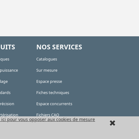
UITS
NOS SERVICES
iques
Catalogues
 puissance
Sur mesure
dage
Espace presse
ndards
Fiches techniques
récision
Espace concurrents
térisation
Fichiers CAO
 ici pour vous opposer aux cookies de mesure
s HPC