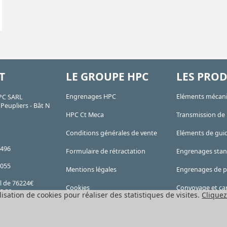
T
LE GROUPE HPC
LES PROD
Engrenages HPC
Eléments mécan
PC SARL
Peupliers - Bât N
HPC Ct Meca
Transmission de
Conditions générales de vente
Eléments de gui
 496
Formulaire de rétractation
Engrenages sta
 055
Mentions légales
Engrenages de p
l de 76224€
Cookies
Convoyage et car
 RCS
lisation de cookies pour réaliser des statistiques de visites.
Cliquez
E 4669B
Tous les produit
911 907.