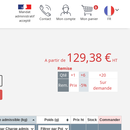
0
Mandat
administratif
Contact
Mon compte
Mon panier
FR
accepté
129,38 €
A partir de
HT
Remise
Qté
+1
+6
+20
Sur
Rem.
Prix
-5%
demande
 admissible (kg)
Poids (g)
Prix ht
Stock
Commander