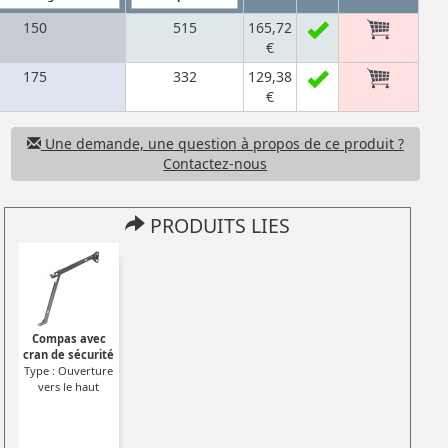
150
515
165,72
€
175
332
129,38
€
Une demande, une question à propos de ce produit ?
Contactez-nous
PRODUITS LIES
Compas avec
cran de sécurité
Type : Ouverture
vers le haut