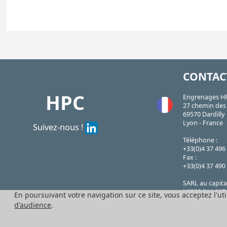
| CPAS200-116H| CPAS305-165H
CPAS
https://shop.hpceurope.com/pdf/frPDFauto/CPAS-H.pdf
CONTAC
HPC
Engrenages H
27 chemin des 
69570 Dardilly
Lyon - France
Suivez-nous !
Téléphone :
+33(0)4 37 496
Fax :
+33(0)4 37 490
SARL au capita
N°382 911 907
En poursuivant votre navigation sur ce site, vous acceptez l'uti
Lyon, code AP
d'audience
.
TVA FR 41 382 