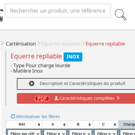
Cartérisation
Equerre repliable
Equerre repliable
Equerre repliable
INOX
- Type Pour charge lourde
- Matière Inox
Description et Caractéristiques du produit
Caractéristiques complètes
Réinitialiser les filtres
Réf.
A
B
C
Charge