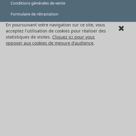
Conditions générales de vente
Formulaire de rétractation
En poursuivant votre navigation sur ce site, vous
Mentions légales
acceptez l'utilisation de cookies pour réaliser des
Cookies
statistiques de visites.
Cliquez ici pour vous
opposer aux cookies de mesure d'audience
.
LES PRODUITS
Eléments mécaniques
Transmission de puissance
Eléments de guidage
Engrenages standards
Engrenages de précision
Convoyage et cartérisation
Tous les produits HPC
NOS SERVICES