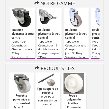
NOTRE GAMME
Roulette
Roulette
Roulette
Roulette
pivotante à trou
pivotante à trou
pivotante à trou
pivotante à 
central
central
central
central
Type : Acier -
Type : Acier -
Type : Acier -
Type : Acier -
Caoutchouc
Caoutchouc - à
Caoutchouc gris
Caoutchouc g
Charge : jusqu'à
double blocage
Charge :
à double blo
215kg
Charge : jusqu'à
jusqu'à110kg
Charge : jusq
Sécurisée : Non
215kg
Sécurisée : Non
110kg
Sécurisée : Oui
Sécurisée : O
PRODUITS LIES
Tige support de
roulette
Roulette
Roue en
Type: Pour
polyamide à
polyamide
roulette à trou
trou central
Matière :
central
Type : Inox -
Polyamide