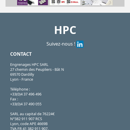
| GPL15-100/NY| GPL20-100/NY| GPL4-100/NY| GPL6-100/NY| GPL8-100/NY| GPL10-100/NY| GPL12-100/NY| GPL25-100/NY| GPL30-100/NY| GPL40-100/NY
GPL
https://shop.hpceurope.com/pdf/frPDFauto/GPLny.pdf
HPC
Suivez-nous !
CONTACT
Engrenages HPC SARL
27 chemin des Peupliers - Bât N
69570 Dardilly
Lyon - France
Téléphone :
+33(0)4 37 496 496
Fax :
+33(0)4 37 490 055
SARL au capital de 76224€
N°382 911 907 RCS
Lyon, code APE 4669B
TVA FR 41 382 911 907.