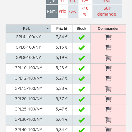
Qté
+1
+10
+25
+50
-10
Sur
Rem.
Prix
-5%
%
demande
Réf.
Prix ht
Stock
Commander
GPL4-100/NY
7,84 €
GPL6-100/NY
5,16 €
GPL8-100/NY
5,19 €
GPL10-100/NY
5,23 €
GPL12-100/NY
5,27 €
GPL15-100/NY
5,33 €
GPL20-100/NY
5,37 €
GPL25-100/NY
5,47 €
GPL30-100/NY
5,64 €
GPL40-100/NY
5,84 €