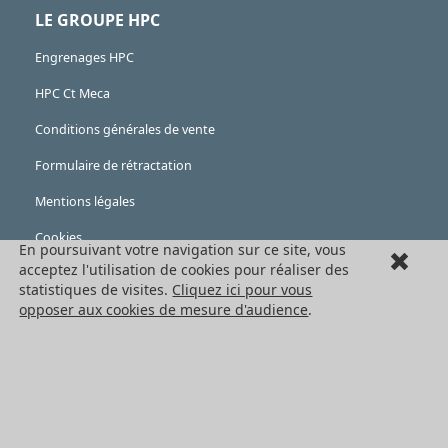
LE GROUPE HPC
Engrenages HPC
HPC Ct Meca
Conditions générales de vente
Formulaire de rétractation
Mentions légales
Cookies
En poursuivant votre navigation sur ce site, vous
acceptez l'utilisation de cookies pour réaliser des
LES PRODUITS
statistiques de visites.
Cliquez ici pour vous
opposer aux cookies de mesure d'audience
.
Eléments mécaniques
Transmission de puissance
Eléments de guidage
Engrenages standards