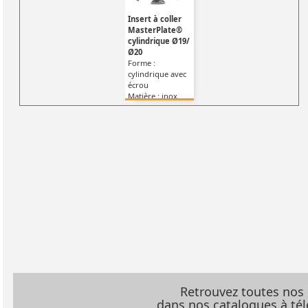
Insert à coller
MasterPlate®
cylindrique Ø19/
Ø20
Forme :
cylindrique avec
écrou
Matière : inox
Retrouvez toutes nos
dans nos catalogues à t