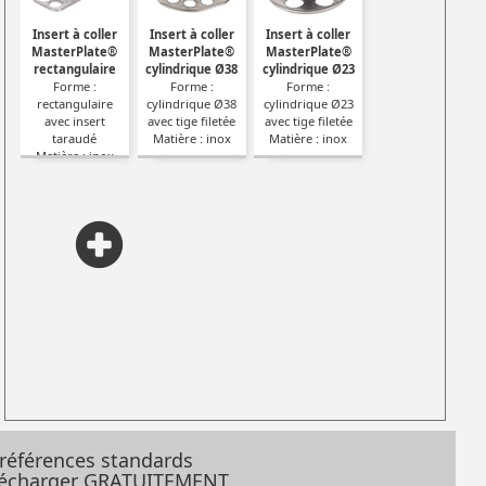
Insert à coller
Insert à coller
Insert à coller
MasterPlate®
MasterPlate®
MasterPlate®
rectangulaire
cylindrique Ø38
cylindrique Ø23
Forme :
Forme :
Forme :
rectangulaire
cylindrique Ø38
cylindrique Ø23
avec insert
avec tige filetée
avec tige filetée
taraudé
Matière : inox
Matière : inox
Matière : inox
 références standards
élécharger GRATUITEMENT