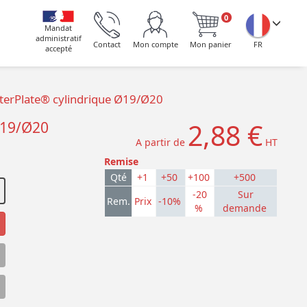
0
Mandat
administratif
Contact
Mon compte
Mon panier
FR
accepté
asterPlate® cylindrique Ø19/Ø20
2,88 €
 Ø19/Ø20
A partir de
HT
Remise
Qté
+1
+50
+100
+500
-20
Sur
Rem.
Prix
-10%
%
demande