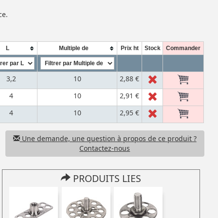
ce.
L
Multiple de
Prix ht
Stock
Commander
3,2
10
2,88 €
4
10
2,91 €
4
10
2,95 €
Une demande, une question à propos de ce produit ?
Contactez-nous
PRODUITS LIES