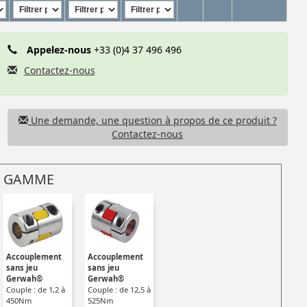
Appelez-nous
+33 (0)4 37 496 496
Contactez-nous
Une demande, une question à propos de ce produit ?
Contactez-nous
 GAMME
Accouplement
Accouplement
sans jeu
sans jeu
Gerwah®
Gerwah®
Couple : de 1,2 à
Couple : de 12,5 à
450Nm
525Nm