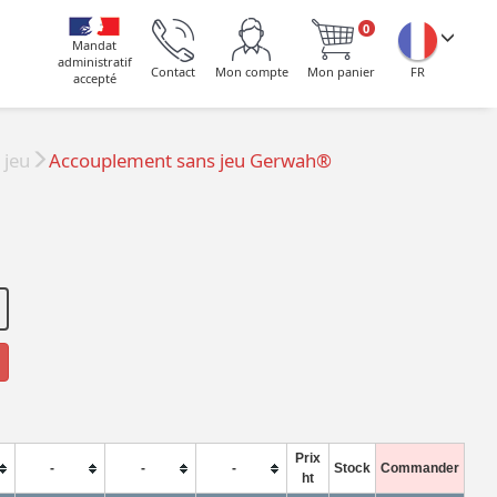
0
Mandat
administratif
Contact
Mon compte
Mon panier
FR
accepté
 jeu
Accouplement sans jeu Gerwah®
Prix
-
-
-
Stock
Commander
ht