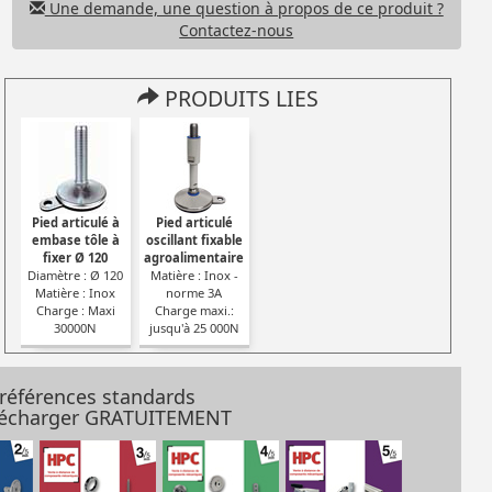
Une demande, une question à propos de ce produit ?
Contactez-nous
PRODUITS LIES
é à
Pied articulé à
Pied articulé
e à
embase tôle à
oscillant fixable
fixer Ø 120
agroalimentaire
Diamètre : Ø 120
Matière : Inox -
Matière : Inox
norme 3A
 80
Charge : Maxi
Charge maxi.:
i. 10
30000N
jusqu'à 25 000N
 références standards
élécharger GRATUITEMENT