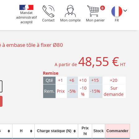
0
Mandat
administratif
Contact
Mon compte
Mon panier
FR
accepté
é à embase tôle à fixer Ø80
48,55 €
A partir de
HT
Remise
Qté
+1
+6
+10
+15
+20
-10
Sur
Rem.
Prix
-5%
-15%
%
demande
Prix
G
H
Charge statique (N)
Stock
Commander
ht