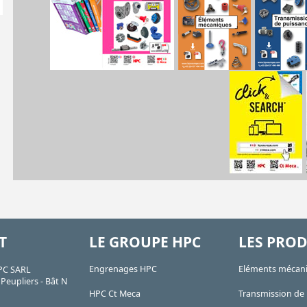
T
LE GROUPE HPC
LES PROD
Engrenages HPC
Eléments mécan
PC SARL
Peupliers - Bât N
HPC Ct Meca
Transmission de