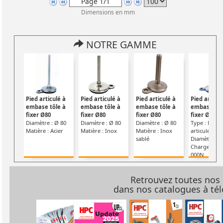
Dimensions en mm
NOTRE GAMME
Pied articulé à
Pied articulé à
Pied articulé à
Pied articul
embase tôle à
embase tôle à
embase tôle à
embase tôl
fixer Ø80
fixer Ø80
fixer Ø80
fixer Ø80
Diamètre : Ø 80
Diamètre : Ø 80
Diamètre : Ø 80
Type : Pied
Matière : Acier
Matière : Inox
Matière : Inox
articulé
sablé
Diamètre : Ø
Charge : Max
000N
Retrouvez toutes nos
dans nos catalogues à t