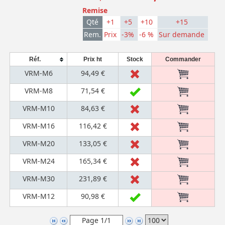
Remise
Qté
+1
+5
+10
+15
Rem.
Prix
-3%
-6 %
Sur demande
Réf.
Prix ht
Stock
Commander
VRM-M6
94,49 €
VRM-M8
71,54 €
VRM-M10
84,63 €
VRM-M16
116,42 €
VRM-M20
133,05 €
VRM-M24
165,34 €
VRM-M30
231,89 €
VRM-M12
90,98 €