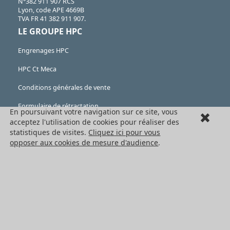
N°382 911 907 RCS
Lyon, code APE 4669B
TVA FR 41 382 911 907.
LE GROUPE HPC
Engrenages HPC
HPC Ct Meca
Conditions générales de vente
Formulaire de rétractation
En poursuivant votre navigation sur ce site, vous
acceptez l'utilisation de cookies pour réaliser des
Mentions légales
statistiques de visites.
Cliquez ici pour vous
opposer aux cookies de mesure d'audience
.
Cookies
LES PRODUITS
Eléments mécaniques
Transmission de puissance
Eléments de guidage