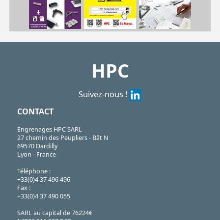
| VRM-M6| VRM-M8| VRM-M10| VRM-M12| VRM-M16| VRM-M20| VRM-M24| VRM-M30
VRM
https://shop.hpceurope.com/pdf/frPDFauto/VRM.pdf
HPC
Suivez-nous !
CONTACT
Engrenages HPC SARL
27 chemin des Peupliers - Bât N
69570 Dardilly
Lyon - France
Téléphone :
+33(0)4 37 496 496
Fax :
+33(0)4 37 490 055
SARL au capital de 76224€