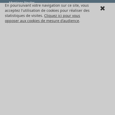
Mentions légales
En poursuivant votre navigation sur ce site, vous
acceptez l'utilisation de cookies pour réaliser des
Cookies
statistiques de visites.
Cliquez ici pour vous
LES PRODUITS
opposer aux cookies de mesure d'audience
.
Eléments mécaniques
Transmission de puissance
Eléments de guidage
Engrenages standards
Engrenages de précision
Convoyage et cartérisation
Tous les produits HPC
NOS SERVICES
Catalogues
Sur mesure