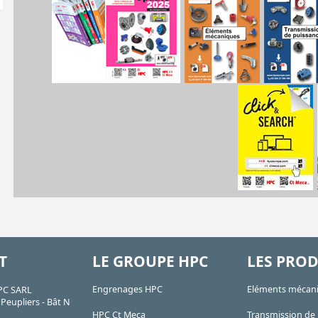
T
LE GROUPE HPC
LES PROD
Engrenages HPC
Eléments mécan
PC SARL
Peupliers - Bât N
HPC Ct Meca
Transmission de