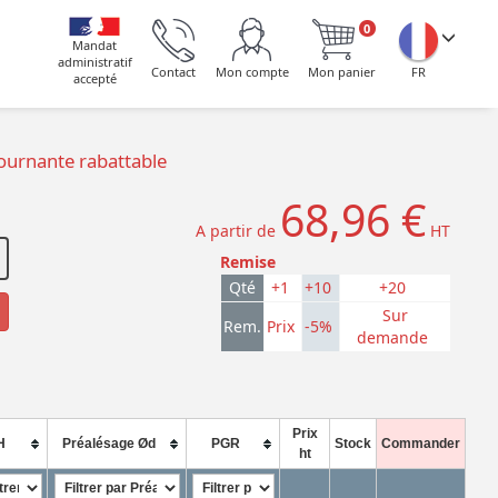
0
Mandat
administratif
Contact
Mon compte
Mon panier
FR
accepté
ournante rabattable
68,96 €
A partir de
HT
Remise
Qté
+1
+10
+20
Sur
Rem.
Prix
-5%
demande
Prix
H
Préalésage Ød
PGR
Stock
Commander
ht