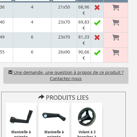
36
4
21x50
68,96
€
40
4
23x70
69,83
€
49
6
23x70
81,33
€
55
6
26x90
90,66
€
Une demande, une question à propos de ce produit ?
Contactez-nous
PRODUITS LIES
Manivelle à
Manivelle à
Volant à 3
poignée
poignée
branches à