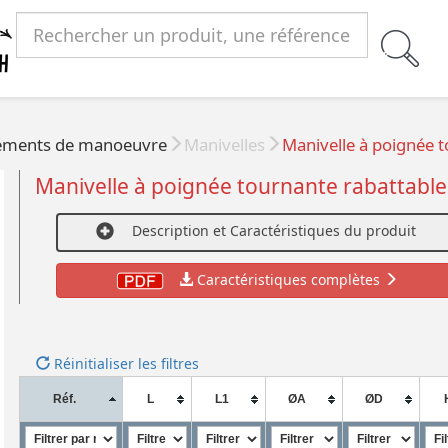
éments de manoeuvre
Manivelles
Manivelle à poignée t
Manivelle à poignée tournante rabattable
Description et Caractéristiques du produit
Caractéristiques complètes
Réinitialiser les filtres
Réf.
L
L1
ØA
ØD