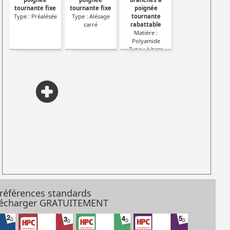
tournante fixe
tournante fixe
poignée
Type : Préalésée
Type : Alésage
tournante
carré
rabattable
Matière :
Polyamide
Type : à bras
Modèle : Poignée
tournante
rabattable
 références standards
élécharger GRATUITEMENT