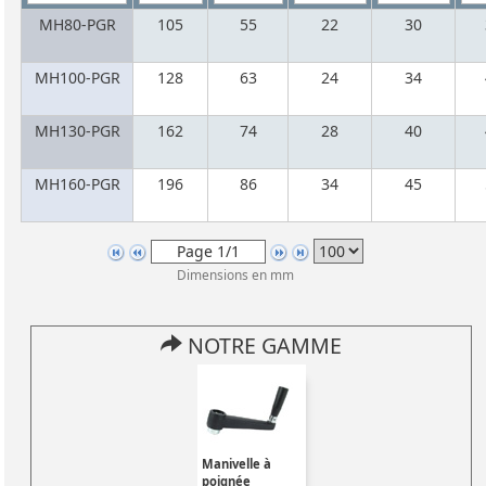
MH80-PGR
105
55
22
30
MH100-PGR
128
63
24
34
MH130-PGR
162
74
28
40
MH160-PGR
196
86
34
45
Dimensions en mm
NOTRE GAMME
Manivelle à
poignée