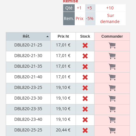
Remise
Qté
+1
+5
+10
Sur
Rem.
Prix
-5%
demande
Réf.
Prix ht
Stock
Commander
DBL820-21-25
17,01 €
DBL820-21-30
17,01 €
DBL820-21-35
17,01 €
DBL820-21-40
17,01 €
DBL820-23-25
19,10 €
DBL820-23-30
19,10 €
DBL820-23-35
19,10 €
DBL820-23-40
19,10 €
DBL820-25-25
20,44 €