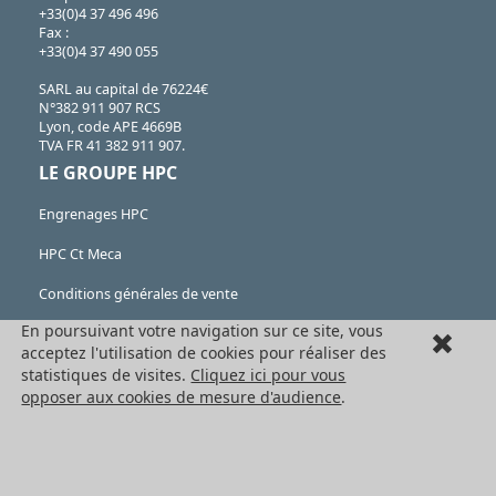
+33(0)4 37 496 496
Fax :
+33(0)4 37 490 055
SARL au capital de 76224€
N°382 911 907 RCS
Lyon, code APE 4669B
TVA FR 41 382 911 907.
LE GROUPE HPC
Engrenages HPC
HPC Ct Meca
Conditions générales de vente
En poursuivant votre navigation sur ce site, vous
Formulaire de rétractation
acceptez l'utilisation de cookies pour réaliser des
Mentions légales
statistiques de visites.
Cliquez ici pour vous
opposer aux cookies de mesure d'audience
.
Cookies
LES PRODUITS
Eléments mécaniques