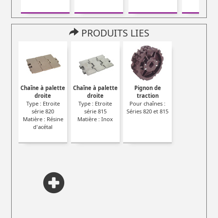
PRODUITS LIES
Chaîne à palette
Chaîne à palette
Pignon de
droite
droite
traction
Type : Etroite
Type : Etroite
Pour chaînes :
série 820
série 815
Séries 820 et 815
Matière : Résine
Matière : Inox
d'acétal