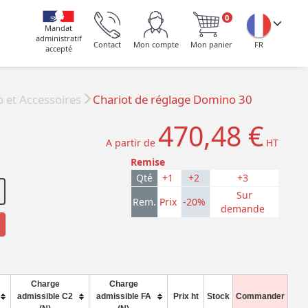
0
Mandat
administratif
Contact
Mon compte
Mon panier
FR
accepté
 et Accessoires
Chariot de réglage Domino 30
470,48 €
A partir de
HT
Remise
Qté
+1
+2
+3
Sur
Rem.
Prix
-20%
demande
Charge
Charge
admissible C2
admissible FA
Prix ht
Stock
Commander