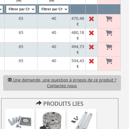
(N)
(N)
65
40
470,48
€
65
40
480,18
€
65
40
494,73
€
65
40
504,43
€
Une demande, une question à propos de ce produit ?
Contactez-nous
PRODUITS LIES