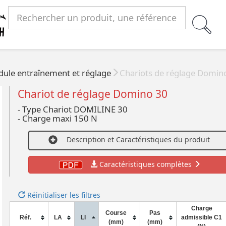
ule entraînement et réglage
Chariots de réglage Domino
Chariot de réglage Domino 30
- Type Chariot DOMILINE 30
- Charge maxi 150 N
Description et Caractéristiques du produit
Caractéristiques complètes
Réinitialiser les filtres
Charge
Course
Pas
Réf.
LA
LI
admissible C1
(mm)
(mm)