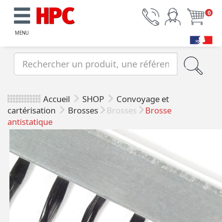
0
MENU
Accueil
SHOP
Convoyage et
cartérisation
Brosses
Brosses
Brosse
antistatique