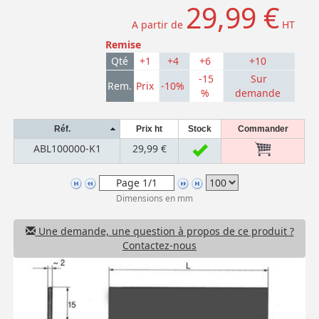
29,99 €
A partir de
HT
Remise
Qté
+1
+4
+6
+10
-15
Sur
Rem.
Prix
-10%
%
demande
Réf.
Prix ht
Stock
Commander
ABL100000-K1
29,99 €
Dimensions en mm
Une demande, une question à propos de ce produit ?
Contactez-nous