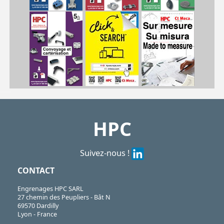
| ABL100000-K1
ABL
https://shop.hpceurope.com/pdf/frPDFauto/ABL100000.pdf
https://shop.hpceurope.com/docTech/fr/TechABL.pdf
HPC
Suivez-nous !
CONTACT
Engrenages HPC SARL
27 chemin des Peupliers - Bât N
69570 Dardilly
Lyon - France