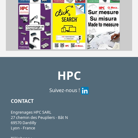
| FBL4004-K37| FBL4004-K38| FBL4005-K31| FBL-TOOL
FBL
https://shop.hpceurope.com/pdf/frPDFauto/FBL4004_K32.pdf
HPC
Suivez-nous !
CONTACT
Engrenages HPC SARL
27 chemin des Peupliers - Bât N
69570 Dardilly
Lyon - France