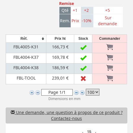
Remise
Qté
+1
+2
+5
Sur
Rem.
Prix
-10%
demande
Réf.
Prix ht
Stock
Commander
FBL4005-K31
166,73 €
FBL4004-K37
169,78 €
FBL4004-K38
186,59 €
FBL-TOOL
239,01 €
Dimensions en mm
Une demande, une question à propos de ce produit ?
Contactez-nous