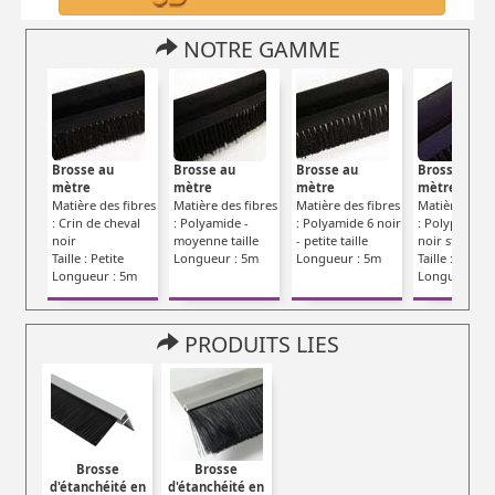
NOTRE GAMME
Brosse au
Brosse au
Brosse au
Brosse au
mètre
mètre
mètre
mètre
Matière des fibres
Matière des fibres
Matière des fibres
Matière des f
: Crin de cheval
: Polyamide -
: Polyamide 6 noir
: Polypropyl
noir
moyenne taille
- petite taille
noir strié (PP
Taille : Petite
Longueur : 5m
Longueur : 5m
Taille : Moye
Longueur : 5m
Longueur : 
PRODUITS LIES
Brosse
Brosse
d'étanchéité en
d'étanchéité en