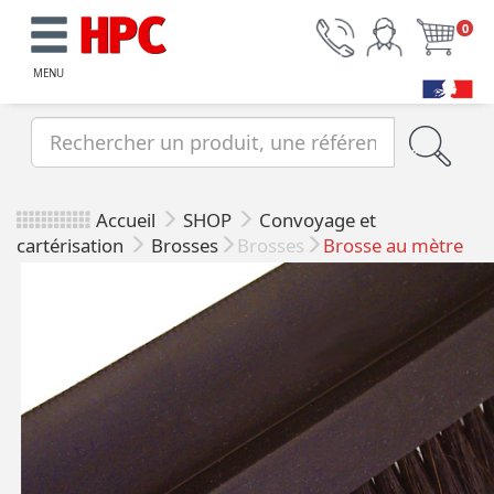
0
MENU
Accueil
SHOP
Convoyage et
cartérisation
Brosses
Brosses
Brosse au mètre