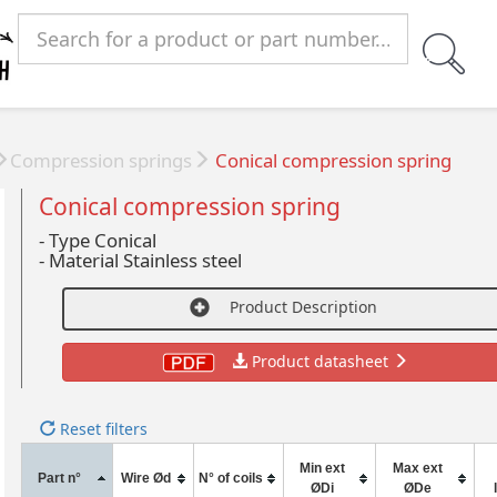
Compression springs
Conical compression spring
Conical compression spring
- Type Conical
-
Material Stainless steel
Product Description
Product datasheet
Reset filters
Min ext
Max ext
Part n°
Wire Ød
N° of coils
ØDi
ØDe