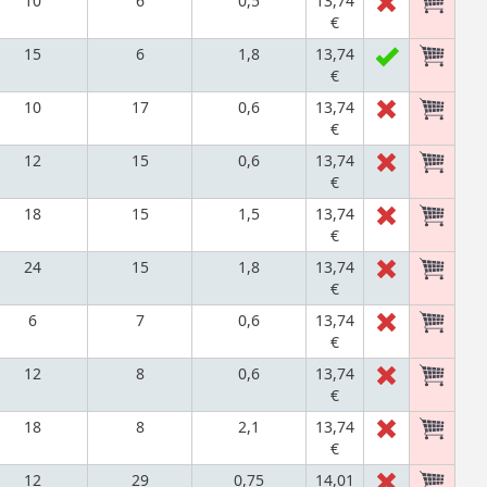
10
6
0,5
13,74
€
15
6
1,8
13,74
€
10
17
0,6
13,74
€
12
15
0,6
13,74
€
18
15
1,5
13,74
€
24
15
1,8
13,74
€
6
7
0,6
13,74
€
12
8
0,6
13,74
€
18
8
2,1
13,74
€
12
29
0,75
14,01