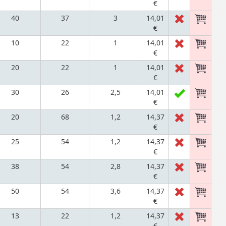
€
40
37
3
14,01
€
10
22
1
14,01
€
20
22
1
14,01
€
30
26
2,5
14,01
€
20
68
1,2
14,37
€
25
54
1,2
14,37
€
38
54
2,8
14,37
€
50
54
3,6
14,37
€
13
22
1,2
14,37
€