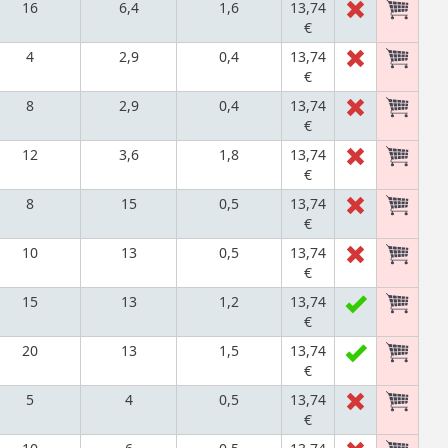
16
6,4
1,6
13,74
€
4
2,9
0,4
13,74
€
8
2,9
0,4
13,74
€
12
3,6
1,8
13,74
€
8
15
0,5
13,74
€
10
13
0,5
13,74
€
15
13
1,2
13,74
€
20
13
1,5
13,74
€
5
4
0,5
13,74
€