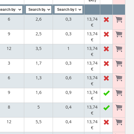
VAT)
6
2,6
0,3
13,74
€
9
2,5
0,3
13,74
€
12
3,5
1
13,74
€
3
1,7
0,3
13,74
€
6
1,3
0,6
13,74
€
9
1,6
0,9
13,74
€
8
5
0,4
13,74
€
12
5,5
0,4
13,74
€