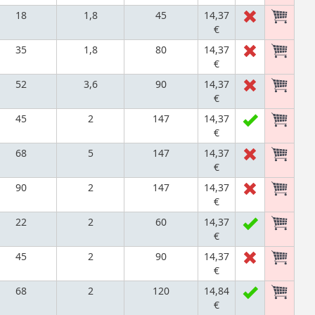
18
1,8
45
14,37
€
35
1,8
80
14,37
€
52
3,6
90
14,37
€
45
2
147
14,37
€
68
5
147
14,37
€
90
2
147
14,37
€
22
2
60
14,37
€
45
2
90
14,37
€
68
2
120
14,84
€