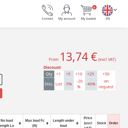
0
Contact
My account
My basket
EN
13,74 €
From
(excl VAT)
Discount
Qty
+1
+5
+10
+25
+50
-20
on
Disc.
List
-5%
-40%
%
request
Price
No load
Max load Fc
Length under
(excl
Stock
Order
length Lo
(N)
load