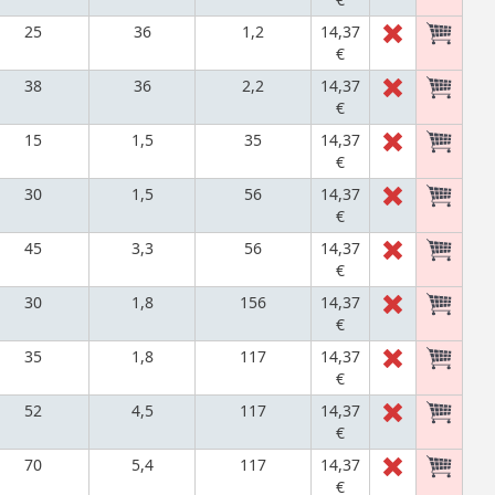
25
36
1,2
14,37
€
38
36
2,2
14,37
€
15
1,5
35
14,37
€
30
1,5
56
14,37
€
45
3,3
56
14,37
€
30
1,8
156
14,37
€
35
1,8
117
14,37
€
52
4,5
117
14,37
€
70
5,4
117
14,37
€