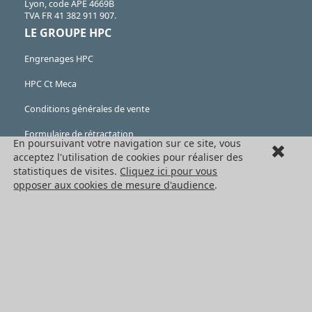
Lyon, code APE 4669B
TVA FR 41 382 911 907.
LE GROUPE HPC
Engrenages HPC
HPC Ct Meca
Conditions générales de vente
Formulaire de rétractation
En poursuivant votre navigation sur ce site, vous
acceptez l'utilisation de cookies pour réaliser des
Mentions légales
statistiques de visites.
Cliquez ici pour vous
opposer aux cookies de mesure d'audience
.
Cookies
LES PRODUITS
Eléments mécaniques
Transmission de puissance
Eléments de guidage
Engrenages standards