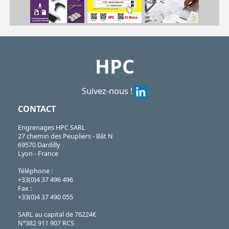
| G0.75-100| G0.75-11| G0.75-13| G0.75-14| G0.75-15| G0.75-150| G0.75-17| G0.75-18| G0.75-180| G0.75-20| G0.75-22| G0.75-24| G0.75-25| G0.75-28| G0.75-30| G0.75-40| G0.75-45| G0.75-60| G0.75-70| G0.75-72
PG
https://shop.hpceurope.com/pdf/frPDFauto/G0.75.pdf
HPC
Suivez-nous !
CONTACT
Engrenages HPC SARL
27 chemin des Peupliers - Bât N
69570 Dardilly
Lyon - France
Téléphone :
+33(0)4 37 496 496
Fax :
+33(0)4 37 490 055
SARL au capital de 76224€
N°382 911 907 RCS