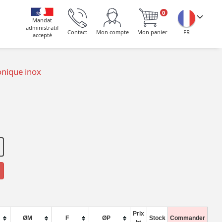
0
Mandat
administratif
Contact
Mon compte
Mon panier
FR
accepté
nique inox
Prix
ØM
F
ØP
Stock
Commander