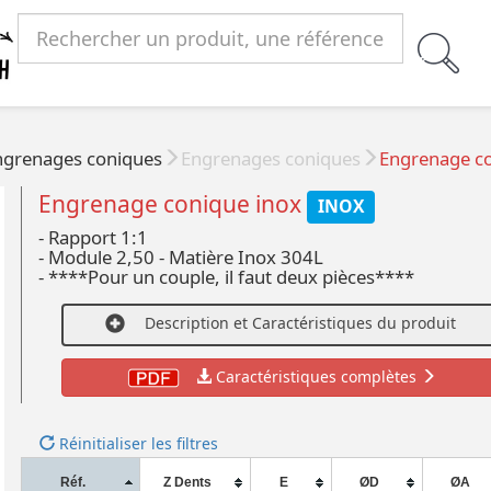
ngrenages coniques
Engrenages coniques
Engrenage co
Engrenage conique inox
INOX
- Rapport 1:1
- Module 2,50 - Matière Inox 304L
- ****Pour un couple, il faut deux pièces****
Description et Caractéristiques du produit
Caractéristiques complètes
Réinitialiser les filtres
Réf.
Z Dents
E
ØD
ØA