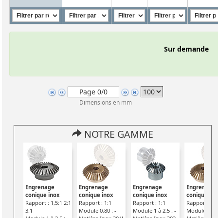
Sur demande
Dimensions en mm
NOTRE GAMME
Engrenage
Engrenage
Engrenage
Engrenage
conique inox
conique inox
conique inox
conique ino
Rapport : 1,5:1 2:1
Rapport : 1:1
Rapport : 1:1
Rapport : 1:
3:1
Module 0,80 : -
Module 1 à 2,5 : -
Module 1,00 