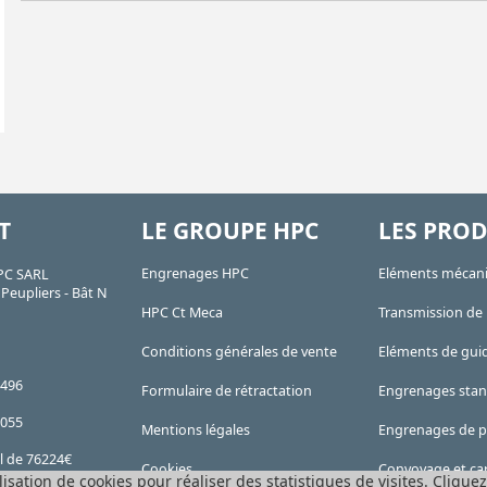
T
LE GROUPE HPC
LES PROD
Engrenages HPC
Eléments mécan
PC SARL
Peupliers - Bât N
HPC Ct Meca
Transmission de
Conditions générales de vente
Eléments de gui
 496
Formulaire de rétractation
Engrenages sta
 055
Mentions légales
Engrenages de p
l de 76224€
Cookies
Convoyage et car
 RCS
lisation de cookies pour réaliser des statistiques de visites.
Cliquez