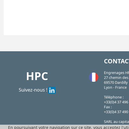
SSB
https://shop.hpceurope.com/pdf/frPDFauto/SSB.pdf
CONTAC
HPC
Engrenages H
27 chemin des 
69570 Dardilly
Lyon - France
Suivez-nous !
Téléphone :
+33(0)4 37 496
Fax :
+33(0)4 37 490
SARL au capita
N°382 911 907
En poursuivant votre navigation sur ce site, vous acceptez l'uti