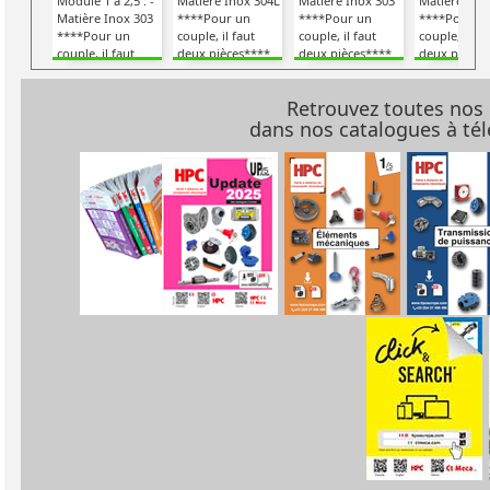
Module 1 à 2,5 : -
Matière Inox 304L
Matière Inox 303
Matière Ino
Matière Inox 303
****Pour un
****Pour un
****Pour u
****Pour un
couple, il faut
couple, il faut
couple, il fa
couple, il faut
deux pièces****
deux pièces****
deux pièces
deux pièces****
Retrouvez toutes nos
dans nos catalogues à t