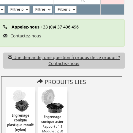
ht
Appelez-nous
+33 (0)4 37 496 496
Contactez-nous
Une demande, une question à propos de ce produit ?
Contactez-nous
PRODUITS LIES
Engrenage
Engrenage
Engrenage
Engrenage
Engrenage
Engrenage
x
conique inox
conique inox
conique inox
conique inox
conique
conique acier
1
Rapport : 1:1
Rapport : 1:1
Rapport : 1:1
Rapport : 1:1
plastique moulé
Rapport : 1:1
: -
Module 1,25 : -
Module 1,50 : -
Module 2,00 : -
Module 2,50 :
(nylon)
Module : 2,50