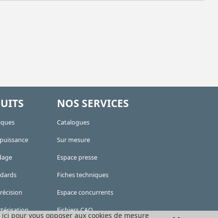
UITS
NOS SERVICES
iques
Catalogues
 puissance
Sur mesure
dage
Espace presse
ndards
Fiches techniques
récision
Espace concurrents
térisation
Fichiers CAO
 ici pour vous opposer aux cookies de mesure