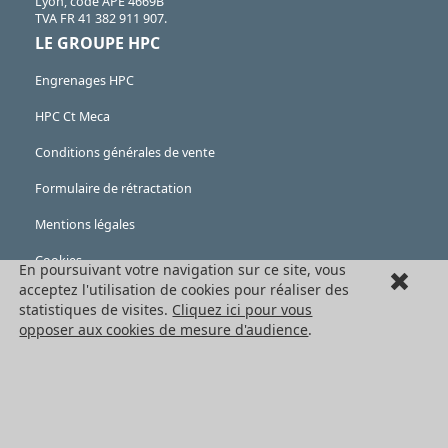
Lyon, code APE 4669B
TVA FR 41 382 911 907.
LE GROUPE HPC
Engrenages HPC
HPC Ct Meca
Conditions générales de vente
Formulaire de rétractation
Mentions légales
Cookies
En poursuivant votre navigation sur ce site, vous
acceptez l'utilisation de cookies pour réaliser des
LES PRODUITS
statistiques de visites.
Cliquez ici pour vous
opposer aux cookies de mesure d'audience
.
Eléments mécaniques
Transmission de puissance
Eléments de guidage
Engrenages standards