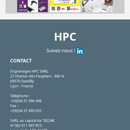
ZB
https://shop.hpceurope.com/pdf/frPDFauto/ZBconique.pdf
HPC
Suivez-nous !
CONTACT
Engrenages HPC SARL
27 chemin des Peupliers - Bât N
69570 Dardilly
Lyon - France
Téléphone :
+33(0)4 37 496 496
Fax :
+33(0)4 37 490 055
SARL au capital de 76224€
N°382 911 907 RCS