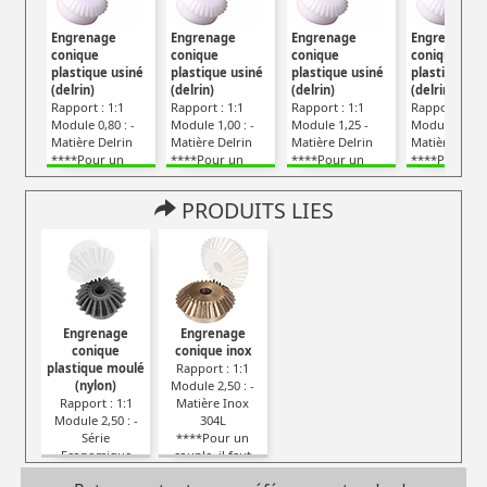
Engrenage
Engrenage
Engrenage
Engrenage
conique
conique
conique
conique
plastique usiné
plastique usiné
plastique usiné
plastique us
(delrin)
(delrin)
(delrin)
(delrin)
Rapport : 1:1
Rapport : 1:1
Rapport : 1:1
Rapport : 1:1
Module 0,80 : -
Module 1,00 : -
Module 1,25 -
Module 1,50 :
Matière Delrin
Matière Delrin
Matière Delrin
Matière Delri
****Pour un
****Pour un
****Pour un
****Pour un
couple, il faut
couple, il faut
couple, il faut
couple, il fau
deux pièces****
deux pièces****
deux pièces****
deux pièces*
PRODUITS LIES
Engrenage
Engrenage
conique
conique inox
plastique moulé
Rapport : 1:1
(nylon)
Module 2,50 : -
Rapport : 1:1
Matière Inox
Module 2,50 : -
304L
Série
****Pour un
Economique
couple, il faut
****Pour un
deux pièces****