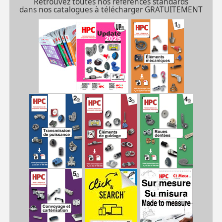
Retrouvez toutes nos références standards
couple, : il faut
dans nos catalogues à télécharger GRATUITEMENT
deux pièces****