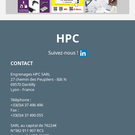
| ESCB-42-42/NV| ESCB-48-42/NV| ESCB-48-48/NV| ESCB-50-42/NV| ESCB-50-48/NV| ESCB-60-42/NV| ESCB-60-48/NV
ESCB
https://shop.hpceurope.com/pdf/frPDFauto/ES.pdf
HPC
Suivez-nous !
CONTACT
Engrenages HPC SARL
27 chemin des Peupliers - Bât N
69570 Dardilly
Lyon - France
Téléphone :
+33(0)4 37 496 496
Fax :
+33(0)4 37 490 055
SARL au capital de 76224€
N°382 911 907 RCS