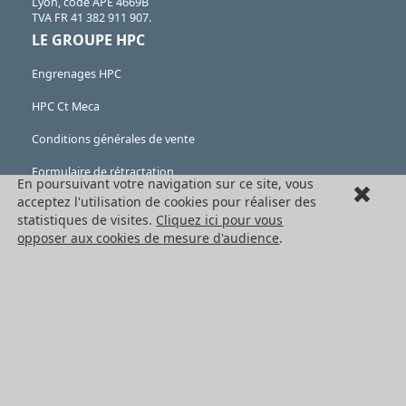
Lyon, code APE 4669B
TVA FR 41 382 911 907.
LE GROUPE HPC
Engrenages HPC
HPC Ct Meca
Conditions générales de vente
Formulaire de rétractation
En poursuivant votre navigation sur ce site, vous
acceptez l'utilisation de cookies pour réaliser des
Mentions légales
statistiques de visites.
Cliquez ici pour vous
Cookies
opposer aux cookies de mesure d'audience
.
LES PRODUITS
Eléments mécaniques
Transmission de puissance
Eléments de guidage
Engrenages standards