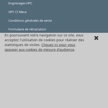
Engrenages HPC
HPC Ct Meca
Conditions générales de vente
Formulaire de rétractation
En poursuivant votre navigation sur ce site, vous
Mentions légales
acceptez l'utilisation de cookies pour réaliser des
statistiques de visites.
Cliquez ici pour vous
Cookies
opposer aux cookies de mesure d'audience
.
LES PRODUITS
Eléments mécaniques
Transmission de puissance
Eléments de guidage
Engrenages standards
Engrenages de précision
Convoyage et cartérisation