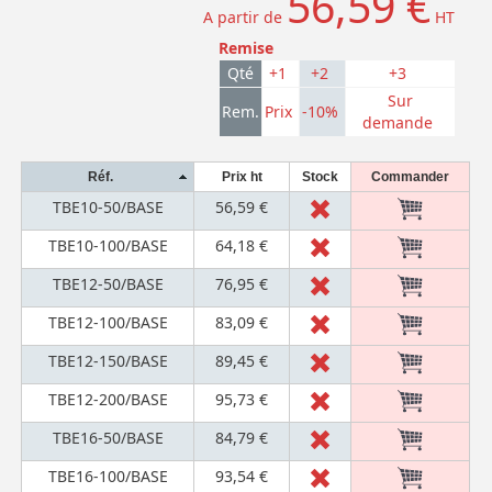
56,59 €
A partir de
HT
Remise
Qté
+1
+2
+3
Sur
Rem.
Prix
-10%
demande
Réf.
Prix ht
Stock
Commander
TBE10-50/BASE
56,59 €
TBE10-100/BASE
64,18 €
TBE12-50/BASE
76,95 €
TBE12-100/BASE
83,09 €
TBE12-150/BASE
89,45 €
TBE12-200/BASE
95,73 €
TBE16-50/BASE
84,79 €
TBE16-100/BASE
93,54 €