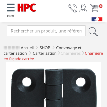
0
MENU
Accueil
SHOP
Convoyage et
cartérisation
Cartérisation
Charnières
Charnière
en façade carrée