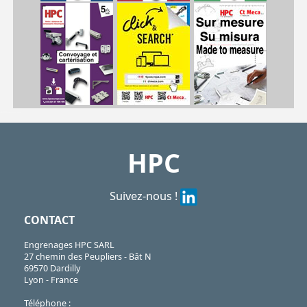
| CHAE8080/PAC
CHAE
https://shop.hpceurope.com/pdf/frPDFauto/CHAEpac.pdf
HPC
Suivez-nous !
CONTACT
Engrenages HPC SARL
27 chemin des Peupliers - Bât N
69570 Dardilly
Lyon - France
Téléphone :