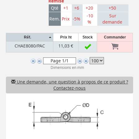
Remise
Qté
+1
+6
+20
+50
-10
Sur
Rem.
Prix
-5%
%
demande
Réf.
Prix ht
Stock
Commander
CHAE8080/PAC
11,03 €
Dimensions en mm
Une demande, une question à propos de ce produit ?
Contactez-nous