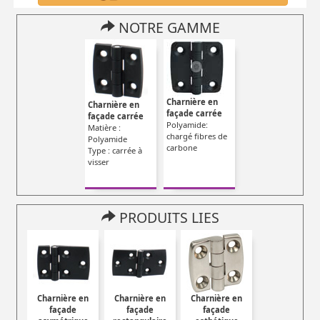
NOTRE GAMME
Charnière en
Charnière en
façade carrée
façade carrée
Polyamide:
Matière :
chargé fibres de
Polyamide
carbone
Type : carrée à
visser
PRODUITS LIES
Charnière en
Charnière en
Charnière en
façade
façade
façade