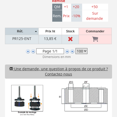
Remise
Qté
+1
+20
+50
Sur
Rem.
Prix
-10%
demande
Réf.
Prix ht
Stock
Commander
PR125-ENT
13,85 €
Dimensions en mm
Une demande, une question à propos de ce produit ?
Contactez-nous