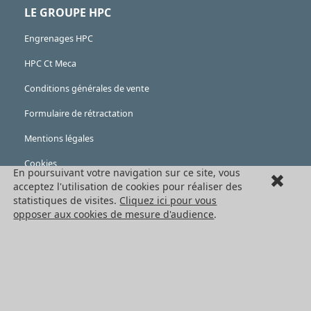
LE GROUPE HPC
Engrenages HPC
HPC Ct Meca
Conditions générales de vente
Formulaire de rétractation
Mentions légales
Cookies
En poursuivant votre navigation sur ce site, vous
acceptez l'utilisation de cookies pour réaliser des
LES PRODUITS
statistiques de visites.
Cliquez ici pour vous
opposer aux cookies de mesure d'audience
.
Eléments mécaniques
Transmission de puissance
Eléments de guidage
Engrenages standards