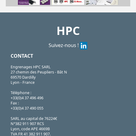
| PR125-ENT
PR
https://shop.hpceurope.com/pdf/frPDFauto/PR125rehausse.pdf
HPC
Suivez-nous !
CONTACT
Engrenages HPC SARL
27 chemin des Peupliers - Bât N
69570 Dardilly
Lyon - France
Téléphone :
+33(0)4 37 496 496
Fax :
+33(0)4 37 490 055
SARL au capital de 76224€
N°382 911 907 RCS
Lyon, code APE 4669B
TVA FR 41 382 911 907.