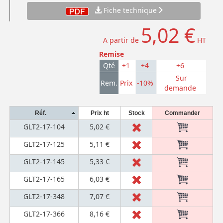
Fiche technique
5,02 €
A partir de
HT
Remise
Qté
+1
+4
+6
Sur
Rem.
Prix
-10%
demande
Réf.
Prix ht
Stock
Commander
GLT2-17-104
5,02 €
GLT2-17-125
5,11 €
GLT2-17-145
5,33 €
GLT2-17-165
6,03 €
GLT2-17-348
7,07 €
GLT2-17-366
8,16 €