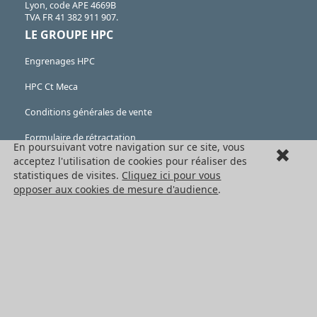
Lyon, code APE 4669B
TVA FR 41 382 911 907.
LE GROUPE HPC
Engrenages HPC
HPC Ct Meca
Conditions générales de vente
Formulaire de rétractation
En poursuivant votre navigation sur ce site, vous
acceptez l'utilisation de cookies pour réaliser des
Mentions légales
statistiques de visites.
Cliquez ici pour vous
opposer aux cookies de mesure d'audience
.
Cookies
LES PRODUITS
Eléments mécaniques
Transmission de puissance
Eléments de guidage
Engrenages standards