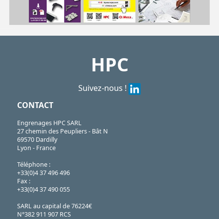
| GLT2-17-104| GLT2-17-125| GLT2-17-145| GLT2-17-165| GLT2-17-348| GLT2-17-366| GLT2-17-368| GLT2-17-424
GLT
https://shop.hpceurope.com/pdf/frPDFauto/GLT2-17.pdf
https://shop.hpceurope.com/docTech/fr/GLT-Glissièrestech.pdf
HPC
Suivez-nous !
CONTACT
Engrenages HPC SARL
27 chemin des Peupliers - Bât N
69570 Dardilly
Lyon - France
Téléphone :
+33(0)4 37 496 496
Fax :
+33(0)4 37 490 055
SARL au capital de 76224€
N°382 911 907 RCS