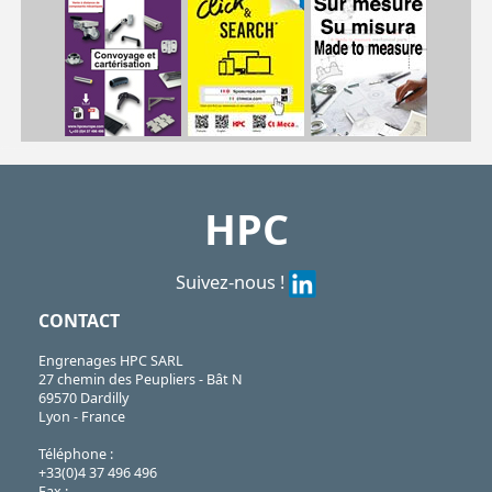
| AT10/32P
AT
https://shop.hpceurope.com/pdf/frPDFauto/AT5P_AT10P.pdf
HPC
Suivez-nous !
CONTACT
Engrenages HPC SARL
27 chemin des Peupliers - Bât N
69570 Dardilly
Lyon - France
Téléphone :
+33(0)4 37 496 496
Fax :