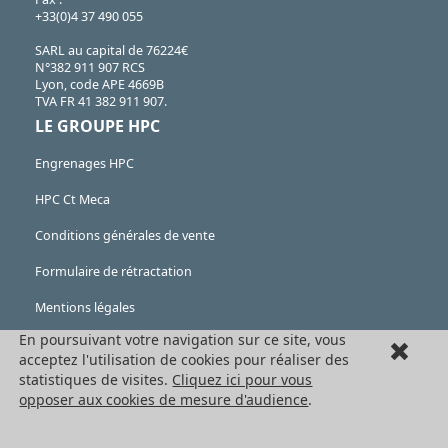
+33(0)4 37 490 055
SARL au capital de 76224€
N°382 911 907 RCS
Lyon, code APE 4669B
TVA FR 41 382 911 907.
LE GROUPE HPC
Engrenages HPC
HPC Ct Meca
Conditions générales de vente
Formulaire de rétractation
Mentions légales
En poursuivant votre navigation sur ce site, vous
Cookies
acceptez l'utilisation de cookies pour réaliser des
LES PRODUITS
statistiques de visites.
Cliquez ici pour vous
opposer aux cookies de mesure d'audience
.
Eléments mécaniques