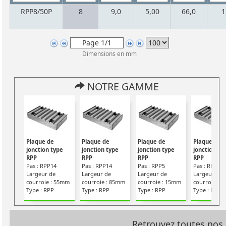
RPP8/50P
8
9,0
5,00
66,0
1
Dimensions en mm
NOTRE GAMME
Plaque de
Plaque de
Plaque de
Plaque de
jonction type
jonction type
jonction type
jonction ty
RPP
RPP
RPP
RPP
Pas : RPP14
Pas : RPP14
Pas : RPP5
Pas : RPP5
Largeur de
Largeur de
Largeur de
Largeur de
courroie : 55mm
courroie : 85mm
courroie : 15mm
courroie : 
Type : RPP
Type : RPP
Type : RPP
Type : RPP
Retrouvez toutes nos