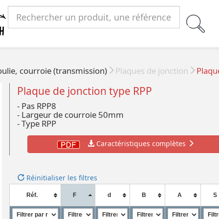
ulie, courroie (transmission)
Plaques de jonction
Plaqu
Plaque de jonction type RPP
- Pas RPP8
- Largeur de courroie 50mm
- Type RPP
Caractéristiques complètes
Réinitialiser les filtres
Réf.
F
d
B
A
S