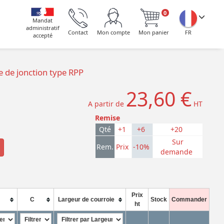
0
Mandat
administratif
Contact
Mon compte
Mon panier
FR
accepté
e de jonction type RPP
23,60 €
A partir de
HT
Remise
Qté
+1
+6
+20
Sur
Rem.
Prix
-10%
demande
Prix
C
Largeur de courroie
Stock
Commander
ht