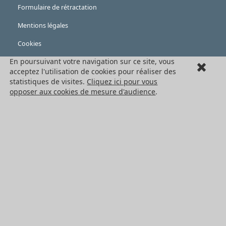
Formulaire de rétractation
Mentions légales
Cookies
LES PRODUITS
En poursuivant votre navigation sur ce site, vous
acceptez l'utilisation de cookies pour réaliser des
Eléments mécaniques
statistiques de visites.
Cliquez ici pour vous
opposer aux cookies de mesure d'audience
.
Transmission de puissance
Eléments de guidage
Engrenages standards
Engrenages de précision
Convoyage et cartérisation
Tous les produits HPC
NOS SERVICES
Catalogues