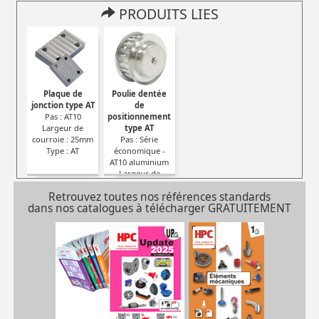
PRODUITS LIES
Plaque de
Poulie dentée
jonction type AT
de
Pas : AT10
positionnement
Largeur de
type AT
courroie : 25mm
Pas : Série
Type : AT
économique -
AT10 aluminium
Largeur de
courroie : 25mm
Retrouvez toutes nos références standards
Type : AT
dans nos catalogues à télécharger GRATUITEMENT