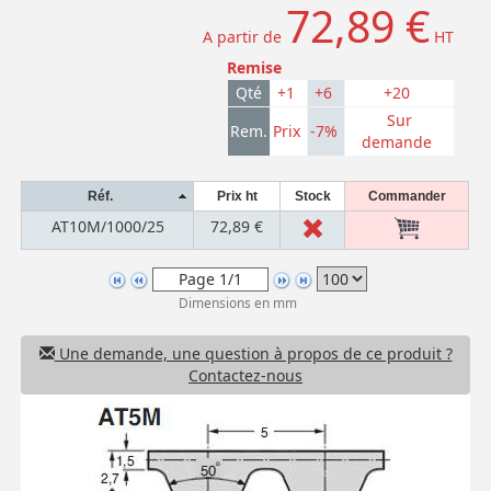
72,89 €
A partir de
HT
Remise
Qté
+1
+6
+20
Sur
Rem.
Prix
-7%
demande
Réf.
Prix ht
Stock
Commander
AT10M/1000/25
72,89 €
Dimensions en mm
Une demande, une question à propos de ce produit ?
Contactez-nous