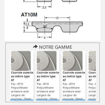
NOTRE GAMME
Courroie ouverte
Courroie ouverte
Courroie ouverte
Courroie ou
au mètre type
au mètre type
au mètre type
au mètre ty
AT
AT
AT
AT
Pas : AT10
Pas : AT10
Pas : AT10
Pas : AT5
Polyuréthane
Polyuréthane
Polyuréthane
Polyuréthan
armature acier
armature acier
armature acier
armature aci
Largeur de
Largeur de
Largeur de
Largeur de
courroie : 25mm
courroie : 32mm
courroie : 50mm
courroie : 1
Type : AT
Type : AT
Type : AT
Type : AT