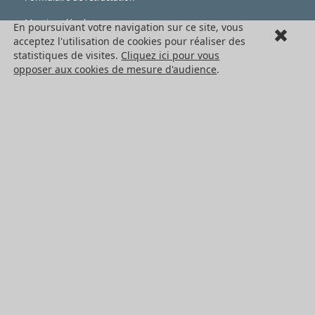
Mentions légales
En poursuivant votre navigation sur ce site, vous
acceptez l'utilisation de cookies pour réaliser des
Cookies
statistiques de visites.
Cliquez ici pour vous
opposer aux cookies de mesure d'audience
.
LES PRODUITS
Eléments mécaniques
Transmission de puissance
Eléments de guidage
Engrenages standards
Engrenages de précision
Convoyage et cartérisation
Tous les produits HPC
NOS SERVICES
Catalogues