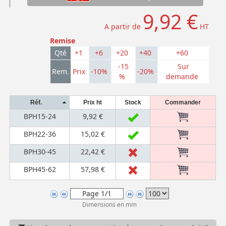
9,92 €
A partir de
HT
Remise
Qté
+1
+6
+20
+40
+60
-15
Sur
Rem.
Prix
-10%
-20%
%
demande
Réf.
Prix ht
Stock
Commander
BPH15-24
9,92 €
BPH22-36
15,02 €
BPH30-45
22,42 €
BPH45-62
57,98 €
Dimensions en mm