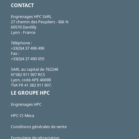
CONTACT
Engrenages HPC SARL
27 chemin des Peupliers - Bât N
69570 Dardilly
Lyon - France
Téléphone :
+33(0)4 37 496 496
Fax :
+33(0)4 37 490 055
SARL au capital de 76224€
N°382 911 907 RCS
Lyon, code APE 4669B
TVA FR 41 382 911 907.
LE GROUPE HPC
Engrenages HPC
HPC Ct Meca
Conditions générales de vente
Formulaire de rétractation