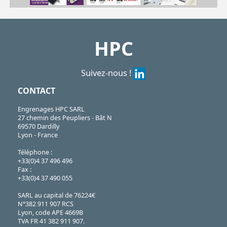
| BPLE15-24| BPLE22-36| BPLE30-45| BPLE45-62
BPLE
https://shop.hpceurope.com/pdf/frPDFauto/BPLE.pdf
https://shop.hpceurope.com/docTech/fr/techBillesPorteuses.pdf
HPC
Suivez-nous !
CONTACT
Engrenages HPC SARL
27 chemin des Peupliers - Bât N
69570 Dardilly
Lyon - France
Téléphone :
+33(0)4 37 496 496
Fax :
+33(0)4 37 490 055
SARL au capital de 76224€
N°382 911 907 RCS
Lyon, code APE 4669B
TVA FR 41 382 911 907.