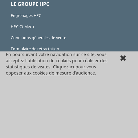
LE GROUPE HPC
Engrenages HPC
HPC Ct Meca
Conditions générales de vente
Formulaire de rétractation
En poursuivant votre navigation sur ce site, vous
Mentions légales
acceptez l'utilisation de cookies pour réaliser des
statistiques de visites.
Cliquez ici pour vous
Cookies
opposer aux cookies de mesure d'audience
.
LES PRODUITS
Eléments mécaniques
Transmission de puissance
Eléments de guidage
Engrenages standards
Engrenages de précision