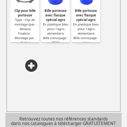
Clip pour bille
Bille porteuse
Bille porteuse
porteuse
avec flasque
avec flasque
Type : Clip de
spécial agro
spécial agro
montage (par-
En plastique bleu
En plastique bleu
dessus)
: pour l'agro-
: pour l'agro-
Fixation :
alimentaire
alimentaire
Montage par-
Bille convoyage :
Bille convoyage :
dessus
POM
inox
Matière : Acier
Type : Avec
Type : Avec
flasque
flasque
Retrouvez toutes nos références standards
dans nos catalogues à télécharger GRATUITEMENT