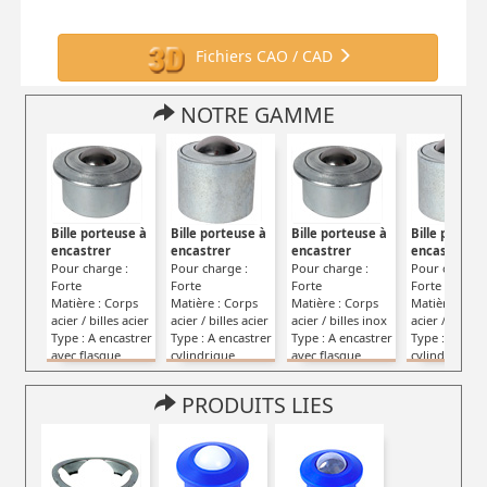
Fichiers CAO / CAD
NOTRE GAMME
Bille porteuse à
Bille porteuse à
Bille porteuse à
Bille porteu
encastrer
encastrer
encastrer
encastrer
Pour charge :
Pour charge :
Pour charge :
Pour charge 
Forte
Forte
Forte
Forte
Matière : Corps
Matière : Corps
Matière : Corps
Matière : Cor
acier / billes acier
acier / billes acier
acier / billes inox
acier / billes 
Type : A encastrer
Type : A encastrer
Type : A encastrer
Type : A enca
avec flasque
cylindrique
avec flasque
cylindrique
PRODUITS LIES