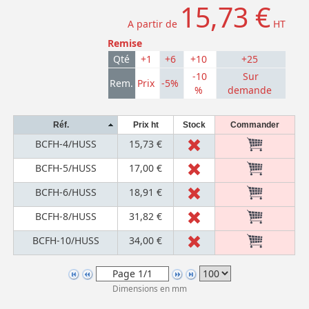
15,73 €
A partir de
HT
Remise
Qté
+1
+6
+10
+25
-10
Sur
Rem.
Prix
-5%
%
demande
Réf.
Prix ht
Stock
Commander
BCFH-4/HUSS
15,73 €
BCFH-5/HUSS
17,00 €
BCFH-6/HUSS
18,91 €
BCFH-8/HUSS
31,82 €
BCFH-10/HUSS
34,00 €
Dimensions en mm