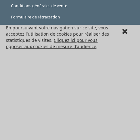
Conditions générales de vente
Formulaire de rétractation
En poursuivant votre navigation sur ce site, vous
Mentions légales
acceptez l'utilisation de cookies pour réaliser des
Cookies
statistiques de visites.
Cliquez ici pour vous
opposer aux cookies de mesure d'audience
.
LES PRODUITS
Eléments mécaniques
Transmission de puissance
Eléments de guidage
Engrenages standards
Engrenages de précision
Convoyage et cartérisation
Tous les produits HPC