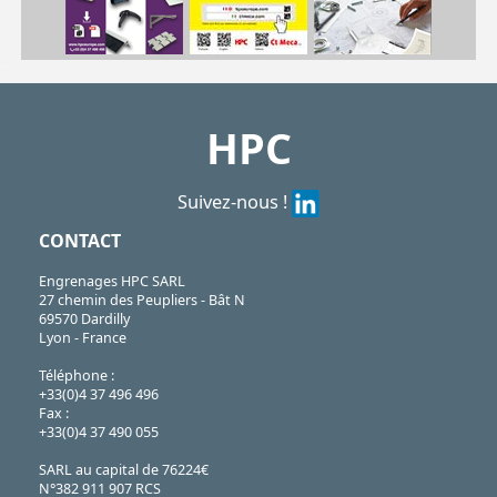
| SBR-TOOL-B1| SBR-TOOL-C1
SBR
https://shop.hpceurope.com/pdf/frPDFauto/SBRtool.pdf
HPC
Suivez-nous !
CONTACT
Engrenages HPC SARL
27 chemin des Peupliers - Bât N
69570 Dardilly
Lyon - France
Téléphone :
+33(0)4 37 496 496
Fax :
+33(0)4 37 490 055
SARL au capital de 76224€
N°382 911 907 RCS