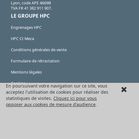
Lyon, code APE 4669B
TVA FR 41 382 911 907.
LE GROUPE HPC
Engrenages HPC
HPC Ct Meca
Conditions générales de vente
Formulaire de rétractation
Mentions légales
Cookies
En poursuivant votre navigation sur ce site, vous
acceptez l'utilisation de cookies pour réaliser des
LES PRODUITS
statistiques de visites.
Cliquez ici pour vous
opposer aux cookies de mesure d'audience
.
Eléments mécaniques
Transmission de puissance
Eléments de guidage