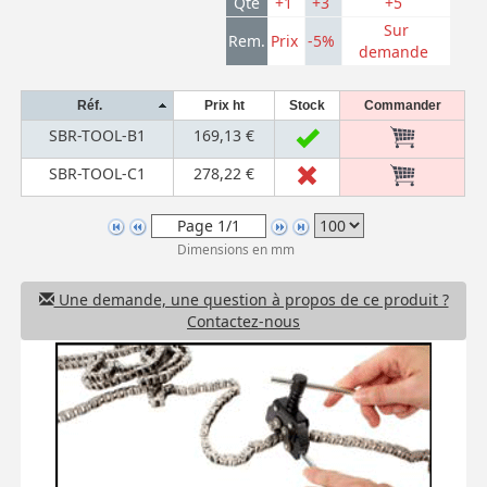
Qté
+1
+3
+5
Sur
Rem.
Prix
-5%
demande
Réf.
Prix ht
Stock
Commander
SBR-TOOL-B1
169,13 €
SBR-TOOL-C1
278,22 €
Dimensions en mm
Une demande, une question à propos de ce produit ?
Contactez-nous