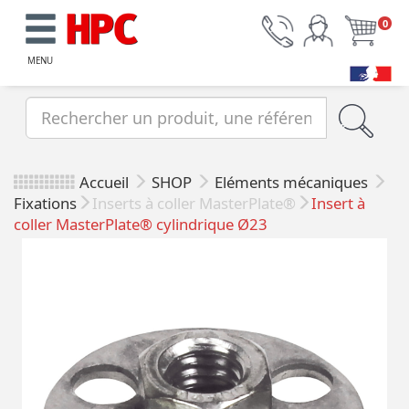
0
MENU
Accueil
SHOP
Eléments mécaniques
Fixations
Inserts à coller MasterPlate®
Insert à
coller MasterPlate® cylindrique Ø23