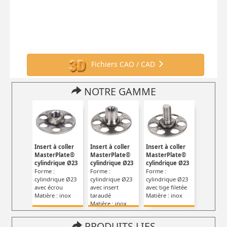
Fichiers CAO / CAD
NOTRE GAMME
Insert à coller
Insert à coller
Insert à coller
MasterPlate®
MasterPlate®
MasterPlate®
cylindrique Ø23
cylindrique Ø23
cylindrique Ø23
Forme :
Forme :
Forme :
cylindrique Ø23
cylindrique Ø23
cylindrique Ø23
avec écrou
avec insert
avec tige filetée
Matière : inox
taraudé
Matière : inox
Matière : inox
PRODUITS LIES