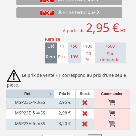
Fiche technique
2,95 €
A partir de
HT
Remise
Qté
+1
+50
+100
+500
-20
Sur
Rem.
Prix
-10%
%
demande
Le prix de vente HT correspond au prix d'une seule
piece.
Réf.
Prix ht
Stock
Commander
MSP23E-4-3/SS
2,95 €
MSP23E-5-4/SS
2,98 €
MSP23E-6-5/SS
3,50 €