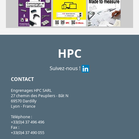
| MSP23E-5-4/SS| MSP23E-6-5/SS| MSP23E-4-3/SS
MSP
https://shop.hpceurope.com/pdf/frPDFauto/MSP23.pdf
https://shop.hpceurope.com/docTech/fr/MSP-Presentation.pdf
https://shop.hpceurope.com/docTech/fr/MSP-Instruction.pdf
HPC
Suivez-nous !
CONTACT
Engrenages HPC SARL
27 chemin des Peupliers - Bât N
69570 Dardilly
Lyon - France
Téléphone :
+33(0)4 37 496 496
Fax :
+33(0)4 37 490 055