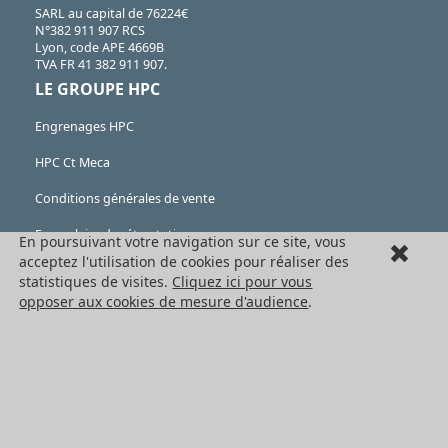
SARL au capital de 76224€
N°382 911 907 RCS
Lyon, code APE 4669B
TVA FR 41 382 911 907.
LE GROUPE HPC
Engrenages HPC
HPC Ct Meca
Conditions générales de vente
Formulaire de rétractation
En poursuivant votre navigation sur ce site, vous
acceptez l'utilisation de cookies pour réaliser des
Mentions légales
statistiques de visites.
Cliquez ici pour vous
opposer aux cookies de mesure d'audience
.
Cookies
LES PRODUITS
Eléments mécaniques
Transmission de puissance