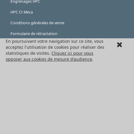
Engrenages HPC
HPC Ct Meca
Conditions générales de vente
Formulaire de rétractation
En poursuivant votre navigation sur ce site, vous
Mentions légales
acceptez l'utilisation de cookies pour réaliser des
statistiques de visites.
Cliquez ici pour vous
Cookies
opposer aux cookies de mesure d'audience
.
LES PRODUITS
Eléments mécaniques
Transmission de puissance
Eléments de guidage
Engrenages standards
Engrenages de précision
Convoyage et cartérisation