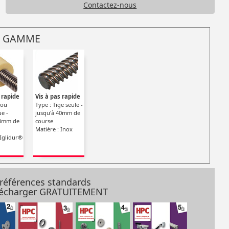
Contactez-nous
 GAMME
 rapide
Vis à pas rapide
rou
Type : Tige seule -
ue -
jusqu'à 40mm de
40mm de
course
Matière : Inox
 Iglidur®
 références standards
élécharger GRATUITEMENT