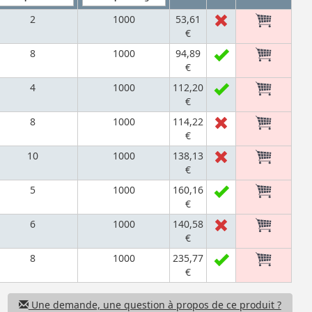
2
1000
53,61
€
8
1000
94,89
€
4
1000
112,20
€
8
1000
114,22
€
10
1000
138,13
€
5
1000
160,16
€
6
1000
140,58
€
8
1000
235,77
€
Une demande, une question à propos de ce produit ?