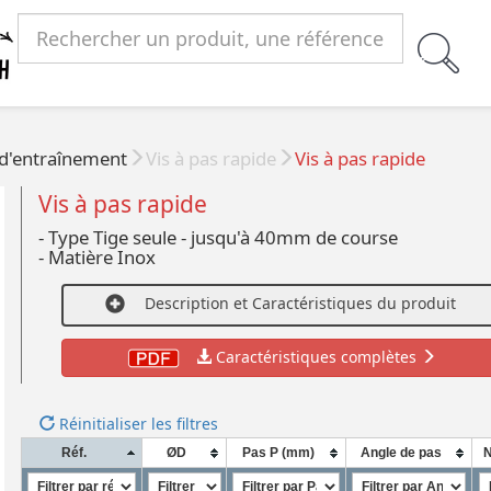
 d'entraînement
Vis à pas rapide
Vis à pas rapide
Vis à pas rapide
- Type Tige seule - jusqu'à 40mm de course
- Matière Inox
Description et Caractéristiques du produit
Caractéristiques complètes
Réinitialiser les filtres
Réf.
ØD
Pas P (mm)
Angle de pas
N