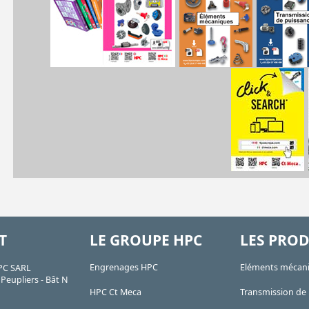
T
LE GROUPE HPC
LES PROD
Engrenages HPC
Eléments mécan
PC SARL
Peupliers - Bât N
HPC Ct Meca
Transmission de