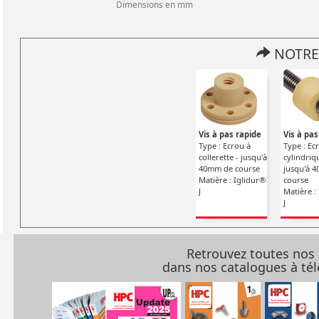
Dimensions en mm
NOTRE
Vis à pas rapide
Vis à pas
Type : Ecrou à
Type : Ec
collerette - jusqu'à
cylindriq
40mm de course
jusqu'à 
Matière : Iglidur®
course
J
Matière :
J
Retrouvez toutes nos
dans nos catalogues à t