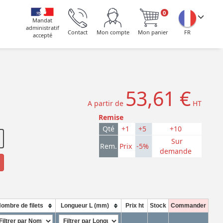
0
Mandat
administratif
Contact
Mon compte
Mon panier
FR
accepté
53,61 €
A partir de
HT
Remise
Qté
+1
+5
+10
Sur
Rem.
Prix
-5%
demande
ombre de filets
Longueur L (mm)
Prix ht
Stock
Commander