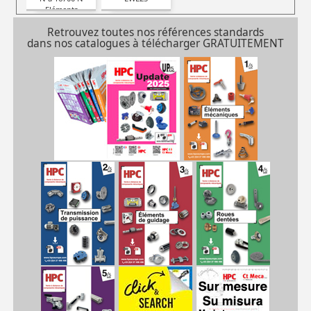
Eléments
coulissants :
Retrouvez toutes nos références standards
Billes inox
dans nos catalogues à télécharger GRATUITEMENT
****Rails et
chariots VENDUS
SEPAREMENT****