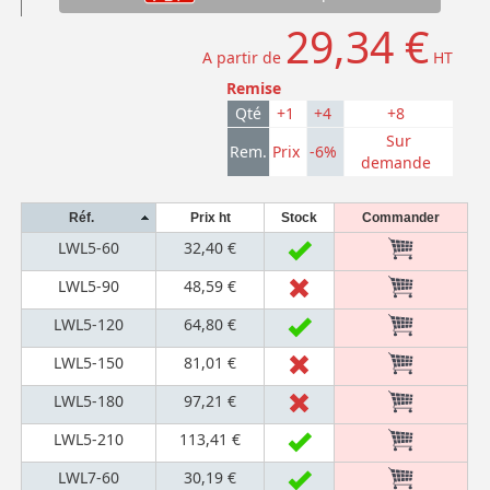
29,34 €
A partir de
HT
Remise
Qté
+1
+4
+8
Sur
Rem.
Prix
-6%
demande
Réf.
Prix ht
Stock
Commander
LWL5-60
32,40 €
LWL5-90
48,59 €
LWL5-120
64,80 €
LWL5-150
81,01 €
LWL5-180
97,21 €
LWL5-210
113,41 €
LWL7-60
30,19 €