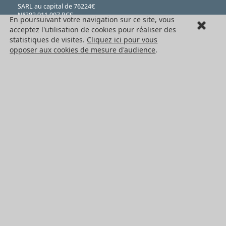
SARL au capital de 76224€
N°382 911 907 RCS
En poursuivant votre navigation sur ce site, vous
Lyon, code APE 4669B
acceptez l'utilisation de cookies pour réaliser des
TVA FR 41 382 911 907.
statistiques de visites.
Cliquez ici pour vous
LE GROUPE HPC
opposer aux cookies de mesure d'audience
.
Engrenages HPC
HPC Ct Meca
Conditions générales de vente
Formulaire de rétractation
Mentions légales
Cookies
LES PRODUITS
Eléments mécaniques
Transmission de puissance