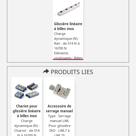
Glissière linéaire
à billes inox
Charge
dynamique (N) :
Rail - de 514 N à
16700 N
Eléments
coulissants : Billes
inox
PRODUITS LIES
Chariot pour
Accessoire de
glissière linéaire
serrage manuel
à billes inox
Type : Serrage
Charge
manuel LWL
dynamique (N) :
Pour glissière
Chariot - de 514
IKO : LWL7 à
N à 16700 N
LWL25