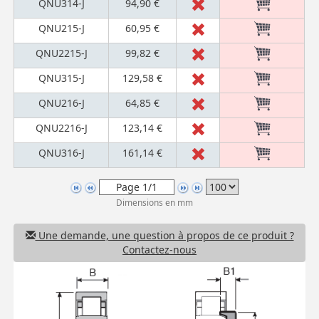
QNU314-J
94,90 €
QNU215-J
60,95 €
QNU2215-J
99,82 €
QNU315-J
129,58 €
QNU216-J
64,85 €
QNU2216-J
123,14 €
QNU316-J
161,14 €
Dimensions en mm
Une demande, une question à propos de ce produit ?
Contactez-nous