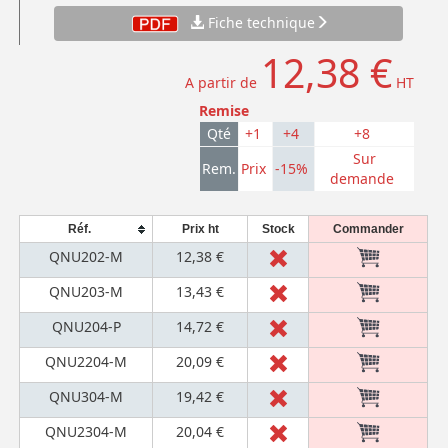
Fiche technique
12,38 €
A partir de
HT
Remise
Qté
+1
+4
+8
Sur
Rem.
Prix
-15%
demande
Réf.
Prix ht
Stock
Commander
QNU202-M
12,38 €
QNU203-M
13,43 €
QNU204-P
14,72 €
QNU2204-M
20,09 €
QNU304-M
19,42 €
QNU2304-M
20,04 €