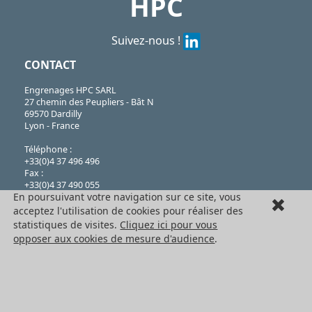
HPC
Suivez-nous !
CONTACT
Engrenages HPC SARL
27 chemin des Peupliers - Bât N
69570 Dardilly
Lyon - France
Téléphone :
+33(0)4 37 496 496
Fax :
+33(0)4 37 490 055
En poursuivant votre navigation sur ce site, vous
SARL au capital de 76224€
acceptez l'utilisation de cookies pour réaliser des
N°382 911 907 RCS
statistiques de visites.
Cliquez ici pour vous
Lyon, code APE 4669B
opposer aux cookies de mesure d'audience
.
TVA FR 41 382 911 907.
LE GROUPE HPC
Engrenages HPC