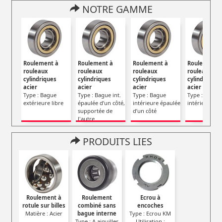
NOTRE GAMME
Roulement à
Roulement à
Roulement à
Roulement 
rouleaux
rouleaux
rouleaux
rouleaux
cylindriques
cylindriques
cylindriques
cylindriques
acier
acier
acier
acier
Type : Bague
Type : Bague int.
Type : Bague
Type : Bague
extérieure libre
épaulée d’un côté,
intérieure épaulée
intérieure lib
supportée de
d’un côté
l'autre
PRODUITS LIES
Roulement à
Roulement
Ecrou à
rotule sur billes
combiné sans
encoches
Matière : Acier
bague interne
Type : Ecrou KM
Type : A aiguilles
Utilisation :