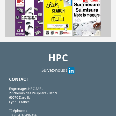
| VLBG-M8| VLBG-M10| VLBG-M12| VLBG-M16| VLBG-M20| VLBG-M24| VLBG-M30
VLBG
https://shop.hpceurope.com/pdf/frPDFauto/VLBG.pdf
HPC
Suivez-nous !
CONTACT
Engrenages HPC SARL
27 chemin des Peupliers - Bât N
69570 Dardilly
Lyon - France
Téléphone :
+33(0)4 37 496 496