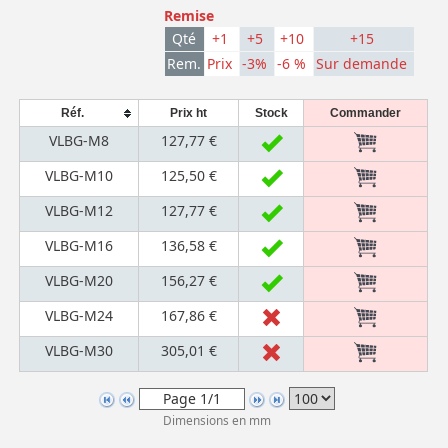
Remise
Qté
+1
+5
+10
+15
Rem.
Prix
-3%
-6 %
Sur demande
Réf.
Prix ht
Stock
Commander
VLBG-M8
127,77 €
VLBG-M10
125,50 €
VLBG-M12
127,77 €
VLBG-M16
136,58 €
VLBG-M20
156,27 €
VLBG-M24
167,86 €
VLBG-M30
305,01 €
Dimensions en mm