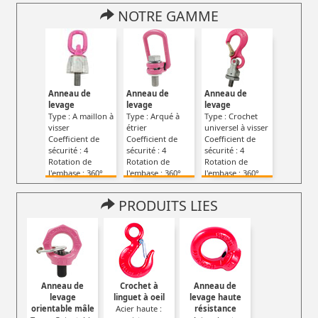
NOTRE GAMME
Anneau de
Anneau de
Anneau de
levage
levage
levage
Type : A maillon à
Type : Arqué à
Type : Crochet
visser
étrier
universel à visser
Coefficient de
Coefficient de
Coefficient de
sécurité : 4
sécurité : 4
sécurité : 4
Rotation de
Rotation de
Rotation de
l'embase : 360°
l'embase : 360°
l'embase : 360°
PRODUITS LIES
Anneau de
Crochet à
Anneau de
levage
linguet à oeil
levage haute
orientable mâle
Acier haute :
résistance