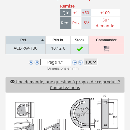
Remise
Qté
+1
+50
+100
Sur
Rem.
Prix
-5%
demande
Réf.
Prix ht
Stock
Commander
ACL-PAV-130
10,12 €
Dimensions en mm
Une demande, une question à propos de ce produit ?
Contactez-nous