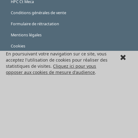
HPC Ct Meca
Conditions générales de vente
Formulaire de rétractation
Mentions légales
Cookies
En poursuivant votre navigation sur ce site, vous
LES PRODUITS
acceptez l'utilisation de cookies pour réaliser des
statistiques de visites.
Cliquez ici pour vous
Eléments mécaniques
opposer aux cookies de mesure d'audience
.
Transmission de puissance
Eléments de guidage
Engrenages standards
Engrenages de précision
Convoyage et cartérisation
Tous les produits HPC