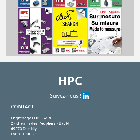
| BEK8| BEK10| BEK12| BEK14
BEK
https://shop.hpceurope.com/pdf/frPDFauto/BEK.pdf
HPC
Suivez-nous !
CONTACT
Engrenages HPC SARL
27 chemin des Peupliers - Bât N
69570 Dardilly
Lyon - France