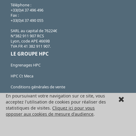
Téléphone :
+33(0)4 37 496 496
Fax :
+33(0)4 37 490 055
SARL au capital de 76224€
N°382 911 907 RCS
Lyon, code APE 4669B
TVA FR 41 382 911 907.
LE GROUPE HPC
Engrenages HPC
HPC Ct Meca
Conditions générales de vente
En poursuivant votre navigation sur ce site, vous
Formulaire de rétractation
acceptez l'utilisation de cookies pour réaliser des
statistiques de visites.
Cliquez ici pour vous
Mentions légales
opposer aux cookies de mesure d'audience
.
Cookies
LES PRODUITS