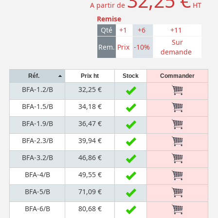
32,25 €
A partir de
HT
Remise
Qté
+1
+6
+11
Sur
Rem.
Prix
-10%
demande
Réf.
Prix ht
Stock
Commander
BFA-1.2/B
32,25 €
BFA-1.5/B
34,18 €
BFA-1.9/B
36,47 €
BFA-2.3/B
39,94 €
BFA-3.2/B
46,86 €
BFA-4/B
49,55 €
BFA-5/B
71,09 €
BFA-6/B
80,68 €