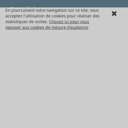
Mentions légales
En poursuivant votre navigation sur ce site, vous
acceptez l'utilisation de cookies pour réaliser des
Cookies
statistiques de visites.
Cliquez ici pour vous
opposer aux cookies de mesure d'audience
.
LES PRODUITS
Eléments mécaniques
Transmission de puissance
Eléments de guidage
Engrenages standards
Engrenages de précision
Convoyage et cartérisation
Tous les produits HPC
NOS SERVICES
Catalogues