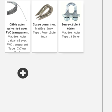
Câble acier
Cosse cœur inox
Serre-câble à
galvanisé avec
Matière : Inox
étrier
PVC transparent
Type : Pour câble
Matière : Acier
Matière : Acier
inox
Type : à étrier
galvanisé avec
PVC transparent
Type : 7x7 ou
7x19