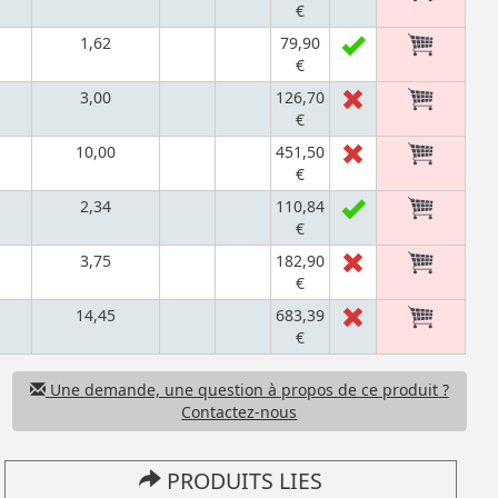
€
1,62
79,90
€
3,00
126,70
€
10,00
451,50
€
2,34
110,84
€
3,75
182,90
€
14,45
683,39
€
Une demande, une question à propos de ce produit ?
Contactez-nous
PRODUITS LIES