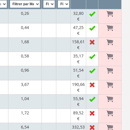
0,26
32,80
€
0,44
47,25
€
1,68
158,61
€
0,58
35,17
€
0,96
51,54
€
3,67
190,66
€
1,04
55,94
€
1,72
89,52
€
6,54
332,53