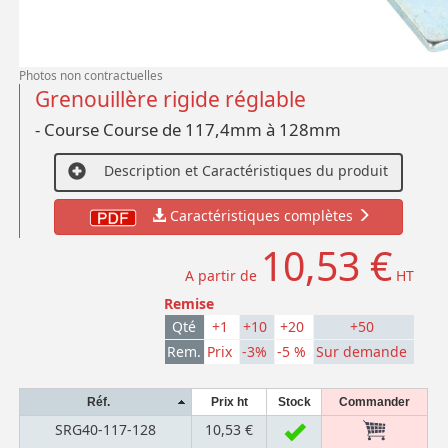
Photos non contractuelles
Grenouillère rigide réglable
- Course Course de 117,4mm à 128mm
Description et Caractéristiques du produit
Caractéristiques complètes
10,53 €
A partir de
HT
Remise
Qté
+1
+10
+20
+50
Rem.
Prix
-3%
-5 %
Sur demande
Réf.
Prix ht
Stock
Commander
SRG40-117-128
10,53 €