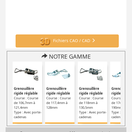
Fichiers CAO / CAD
NOTRE GAMME
Grenouillère
Grenouillère
Grenouillère
Grenouillère
rigide réglable
rigide réglable
rigide réglable
rigide régla
Course : Course
Course : Course
Course : Course
Course : Cou
de 106,7mm à
de 117,4mm à
de 118mm à
de 174mm à
121,4mm
128mm
130,5mm
190mm
Type : Avec porte-
Type : Avec porte-
Type : Avec p
cadenas
cadenas
cadenas