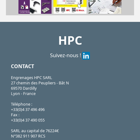
| SRG40-117-128| SRG40-117-128/SS
SRG
https://shop.hpceurope.com/pdf/frPDFauto/SRG.pdf
HPC
Suivez-nous !
CONTACT
Engrenages HPC SARL
27 chemin des Peupliers - Bât N
69570 Dardilly
Lyon - France
Téléphone :
+33(0)4 37 496 496
Fax :
+33(0)4 37 490 055
SARL au capital de 76224€
N°382 911 907 RCS