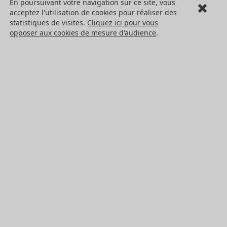
En poursuivant votre navigation sur ce site, vous
acceptez l'utilisation de cookies pour réaliser des
Cookies
statistiques de visites.
Cliquez ici pour vous
LES PRODUITS
opposer aux cookies de mesure d'audience
.
Eléments mécaniques
Transmission de puissance
Eléments de guidage
Engrenages standards
Engrenages de précision
Convoyage et cartérisation
Tous les produits HPC
NOS SERVICES
Catalogues
Sur mesure