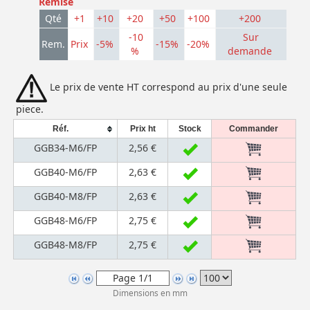
Remise
Qté
+1
+10
+20
+50
+100
+200
-10
Sur
Rem.
Prix
-5%
-15%
-20%
%
demande
Le prix de vente HT correspond au prix d'une seule
piece.
Réf.
Prix ht
Stock
Commander
GGB34-M6/FP
2,56 €
GGB40-M6/FP
2,63 €
GGB40-M8/FP
2,63 €
GGB48-M6/FP
2,75 €
GGB48-M8/FP
2,75 €
Dimensions en mm