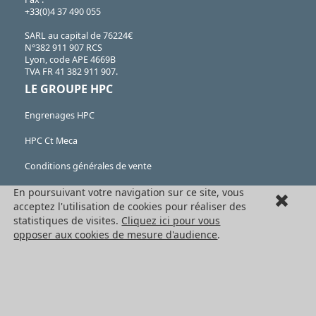
+33(0)4 37 490 055
SARL au capital de 76224€
N°382 911 907 RCS
Lyon, code APE 4669B
TVA FR 41 382 911 907.
LE GROUPE HPC
Engrenages HPC
HPC Ct Meca
Conditions générales de vente
Formulaire de rétractation
En poursuivant votre navigation sur ce site, vous
acceptez l'utilisation de cookies pour réaliser des
Mentions légales
statistiques de visites.
Cliquez ici pour vous
opposer aux cookies de mesure d'audience
.
Cookies
LES PRODUITS
Eléments mécaniques