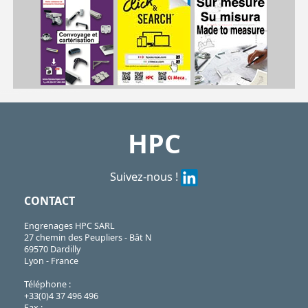
| PCS62-12/SS| PCS62-13/SS| PCS62-15/SS| PCS62-16/SS| PCS62-17/SS| PCS62-18/SS| PCS62-19/SS| PCS62-20/SS| PCS62-21/SS| PCS62-23/SS| PCS62-25/SS| PCS62-30/SS
PCS
https://shop.hpceurope.com/pdf/frPDFauto/PCS62SS.pdf
HPC
Suivez-nous !
CONTACT
Engrenages HPC SARL
27 chemin des Peupliers - Bât N
69570 Dardilly
Lyon - France
Téléphone :
+33(0)4 37 496 496
Fax :