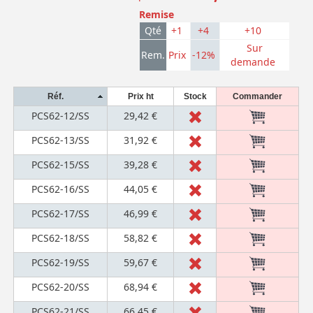
Remise
Qté
+1
+4
+10
Sur
Rem.
Prix
-12%
demande
Réf.
Prix ht
Stock
Commander
PCS62-12/SS
29,42 €
PCS62-13/SS
31,92 €
PCS62-15/SS
39,28 €
PCS62-16/SS
44,05 €
PCS62-17/SS
46,99 €
PCS62-18/SS
58,82 €
PCS62-19/SS
59,67 €
PCS62-20/SS
68,94 €
PCS62-21/SS
66,45 €