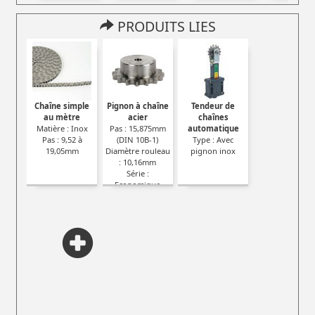
PRODUITS LIES
Chaîne simple
Pignon à chaîne
Tendeur de
au mètre
acier
chaînes
Matière : Inox
Pas : 15,875mm
automatique
Pas : 9,52 à
(DIN 10B-1)
Type : Avec
19,05mm
Diamètre rouleau
pignon inox
: 10,16mm
Série :
Economique