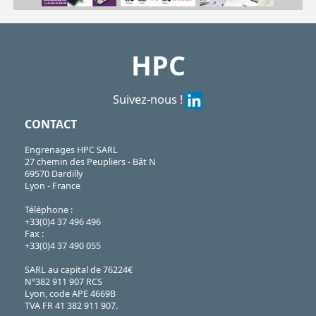
PCF
https://shop.hpceurope.com/pdf/frPDFauto/PCF2.pdf
HPC
Suivez-nous !
CONTACT
Engrenages HPC SARL
27 chemin des Peupliers - Bât N
69570 Dardilly
Lyon - France
Téléphone :
+33(0)4 37 496 496
Fax :
+33(0)4 37 490 055
SARL au capital de 76224€
N°382 911 907 RCS
Lyon, code APE 4669B
TVA FR 41 382 911 907.