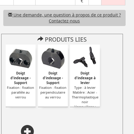
€
Une demande, une question à propos de ce produit ?
Contactez-nous
PRODUITS LIES
Doigt
Doigt
Doigt
d'indexage -
d'indexage -
d'indexage à
Support
Support
levier
Fixation : fixation
Fixation : fixation
Type : à levier
parallèle au
perpendiculaire
Matière : Acier -
verrou
au verrou
Thermoplastique
noir
Verrouillage :
rapide