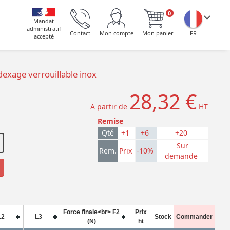
0
Mandat
administratif
Contact
Mon compte
Mon panier
FR
accepté
dexage verrouillable inox
28,32 €
A partir de
HT
Remise
Qté
+1
+6
+20
Sur
Rem.
Prix
-10%
demande
Force finale<br> F2
Prix
L2
L3
Stock
Commander
(N)
ht