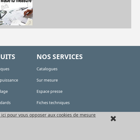
UITS
NOS SERVICES
iques
Catalogues
 puissance
Sur mesure
dage
Espace presse
ndards
Fiches techniques
récision
Espace concurrents
 ici pour vous opposer aux cookies de mesure
térisation
Fichiers CAO
s HPC