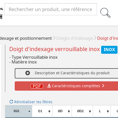
dexage et positionnement
Doigts d'indexage
Doigt d'in
Doigt d'indexage verrouillable inox
INOX
- Type Verrouillable inox
- Matière inox
Description et Caractéristiques du produit
Caractéristiques complètes
Réinitialiser les filtres
Réf.
D1
ØD
ØD2
L