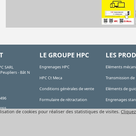
T
LE GROUPE HPC
LES PROD
Engrenages HPC
Eléments mécan
PC SARL
Peupliers - Bât N
HPC Ct Meca
Transmission de
Conditions générales de vente
Eléments de gui
 496
Formulaire de rétractation
Engrenages sta
 055
Mentions légales
Engrenages de p
lisation de cookies pour réaliser des statistiques de visites.
Cliquez
l de 76224€
Cookies
Convoyage et car
 RCS
E 4669B
Tous les produit
911 907.