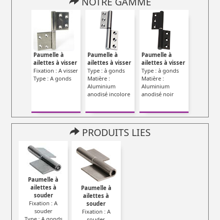
NOTRE GAMME
Paumelle à
Paumelle à
Paumelle à
ailettes à visser
ailettes à visser
ailettes à visser
Fixation : A visser
Type : à gonds
Type : à gonds
Type : A gonds
Matière :
Matière :
Aluminium
Aluminium
anodisé incolore
anodisé noir
PRODUITS LIES
Paumelle à
ailettes à
Paumelle à
souder
ailettes à
Fixation : A
souder
souder
Fixation : A
Type : A gonds
souder