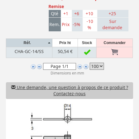
Remise
Qté
+1
+6
+10
+25
-10
Sur
Rem.
Prix
-5%
%
demande
Réf.
Prix ht
Stock
Commander
CHA-GC-14/SS
50,54 €
Dimensions en mm
Une demande, une question à propos de ce produit ?
Contactez-nous