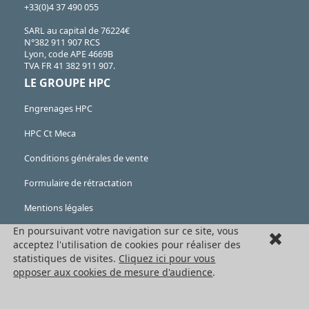
+33(0)4 37 490 055
SARL au capital de 76224€
N°382 911 907 RCS
Lyon, code APE 4669B
TVA FR 41 382 911 907.
LE GROUPE HPC
Engrenages HPC
HPC Ct Meca
Conditions générales de vente
Formulaire de rétractation
Mentions légales
En poursuivant votre navigation sur ce site, vous
Cookies
acceptez l'utilisation de cookies pour réaliser des
LES PRODUITS
statistiques de visites.
Cliquez ici pour vous
opposer aux cookies de mesure d'audience
.
Eléments mécaniques
Transmission de puissance