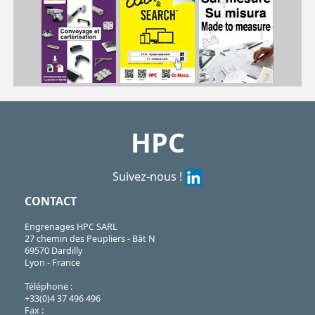
| CHA-GC-14/SS
CHA
https://shop.hpceurope.com/pdf/frPDFauto/CHA_GC_14SS.pdf
HPC
Suivez-nous !
CONTACT
Engrenages HPC SARL
27 chemin des Peupliers - Bât N
69570 Dardilly
Lyon - France
Téléphone :
+33(0)4 37 496 496
Fax :